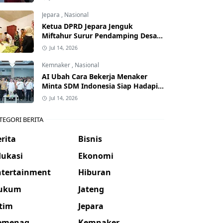
Jepara
,
Nasional
Ketua DPRD Jepara Jenguk
Miftahur Surur Pendamping Desa
yang Sakit
Jul 14, 2026
Kemnaker
,
Nasional
AI Ubah Cara Bekerja Menaker
Minta SDM Indonesia Siap Hadapi
Dunia Kerja Baru
Jul 14, 2026
TEGORI BERITA
rita
Bisnis
dukasi
Ekonomi
ntertainment
Hiburan
ukum
Jateng
atim
Jepara
emenag
Kemnaker