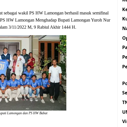
K
 sebagai wakil PS HW Lamongan berhasil masuk semifinal
K
rta, PS HW Lamongan Menghadap Bupati Lamongan Yuroh Nur
lam 3/11/2022 M, 9 Rabiul Akhir 1444 H.
N
O
Pa
P
P
Po
S
T
U
Bupati Lamongan dan PS HW Babat
Vi