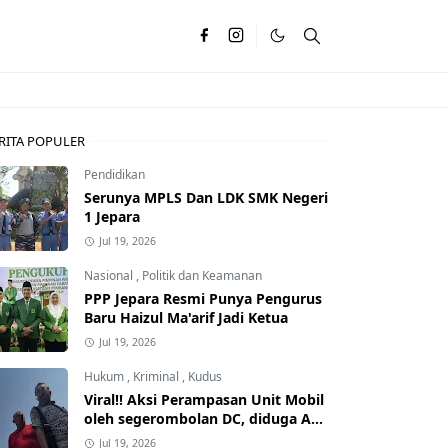
RITA POPULER
Pendidikan
Serunya MPLS Dan LDK SMK Negeri
1 Jepara
Jul 19, 2026
Nasional
,
Politik dan Keamanan
PPP Jepara Resmi Punya Pengurus
Baru Haizul Ma'arif Jadi Ketua
Jul 19, 2026
Hukum
,
Kriminal
,
Kudus
Viral!! Aksi Perampasan Unit Mobil
oleh segerombolan DC, diduga Ada
Dalangnya
Jul 19, 2026