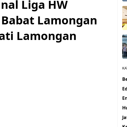
inal Liga HW
W Babat Lamongan
ati Lamongan
KA
Be
E
E
H
J
K