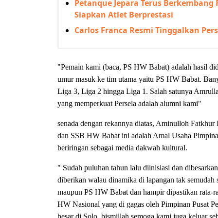
Petanque Jepara Terus Berkembang F
Siapkan Atlet Berprestasi
Carlos Franca Resmi Tinggalkan Persi
"Pemain kami (baca, PS HW Babat) adalah hasil di
umur masuk ke tim utama yaitu PS HW Babat. Banya
Liga 3, Liga 2 hingga Liga 1. Salah satunya Amrull
yang memperkuat Persela adalah alumni kami"
senada dengan rekannya diatas, Aminulloh Fatkh
dan SSB HW Babat ini adalah Amal Usaha Pimpi
beriringan sebagai media dakwah kultural.
" Sudah puluhan tahun lalu diinisiasi dan dibesark
diberikan walau dinamika di lapangan tak semudah 
maupun PS HW Babat dan hampir dipastikan rata-rata
HW Nasional yang di gagas oleh Pimpinan Pusat P
besar di Solo, bismillah semoga kami juga keluar se