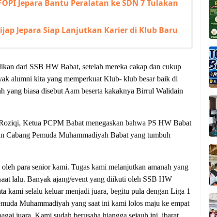
OPI Jepara Bantu Peralatan ke SDN 7 Tulakan
jap Jepara Siap Lanjutkan Karier di Klub Baru
dikan dari SSB HW Babat, setelah mereka cakap dan cukup
k alumni kita yang memperkuat Klub- klub besar baik di
ah yang biasa disebut Aam beserta kakaknya Birrul Walidain
ur Roziqi, Ketua PCPM Babat menegaskan bahwa
PS HW Babat
nan Cabang Pemuda Muhammadiyah Babat yang tumbuh
an oleh para senior kami. Tugas kami melanjutkan amanah yang
saat lalu. Banyak ajang/event yang diikuti oleh SSB HW
 kami selalu keluar menjadi juara, begitu pula dengan Liga 1
emuda Muhammadiyah yang saat ini kami lolos maju ke empat
bagai juara. Kami sudah berusaha hiangga sejauh ini, ibarat