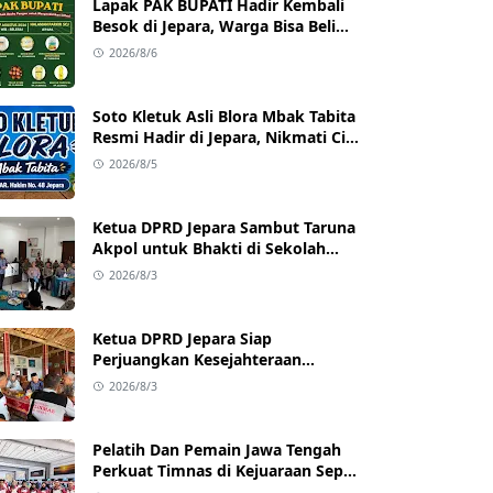
Lapak PAK BUPATI Hadir Kembali
Besok di Jepara, Warga Bisa Beli
Beras hingga Minyak Goreng
2026/8/6
dengan Harga Terjangkau
Soto Kletuk Asli Blora Mbak Tabita
Resmi Hadir di Jepara, Nikmati Cita
Rasa Autentik Mulai Rp10 Ribu
2026/8/5
Ketua DPRD Jepara Sambut Taruna
Akpol untuk Bhakti di Sekolah
Rakyat Jepara
2026/8/3
Ketua DPRD Jepara Siap
Perjuangkan Kesejahteraan
Satlinmas Jepara
2026/8/3
Pelatih Dan Pemain Jawa Tengah
Perkuat Timnas di Kejuaraan Sepak
takraw Internasional