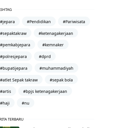
SHTAG
#jepara
#Pendidikan
#Pariwisata
#sepaktakraw
#ketenagakerjaan
#pemkabjepara
#kemnaker
#polresjepara
#dprd
#bupatijepara
#muhammadiyah
#atlet Sepak takraw
#sepak bola
#artis
#bpjs ketenagakerjaan
#haji
#nu
RITA TERBARU