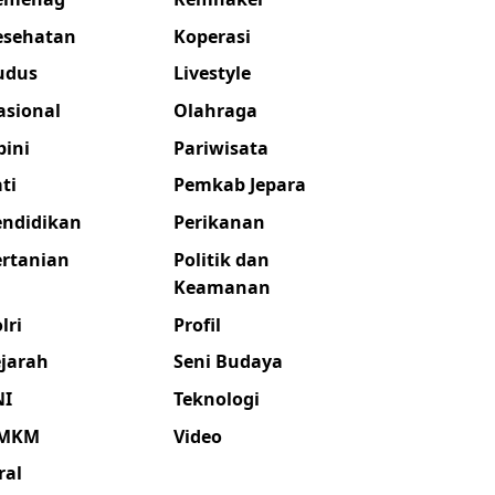
esehatan
Koperasi
udus
Livestyle
asional
Olahraga
pini
Pariwisata
ti
Pemkab Jepara
endidikan
Perikanan
ertanian
Politik dan
Keamanan
lri
Profil
ejarah
Seni Budaya
NI
Teknologi
MKM
Video
ral