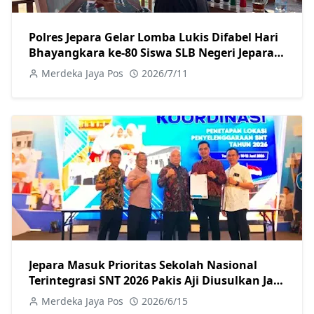
Polres Jepara Gelar Lomba Lukis Difabel Hari
Bhayangkara ke-80 Siswa SLB Negeri Jepara
Tampilkan Kreativitas Terbaik
Merdeka Jaya Pos
2026/7/11
Jepara Masuk Prioritas Sekolah Nasional
Terintegrasi SNT 2026 Pakis Aji Diusulkan Jadi
Lokasi Pembangunan
Merdeka Jaya Pos
2026/6/15