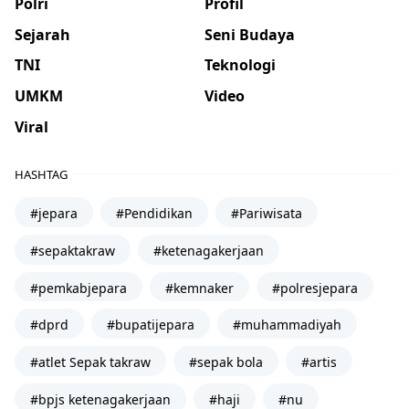
Polri
Profil
Sejarah
Seni Budaya
TNI
Teknologi
UMKM
Video
Viral
HASHTAG
#jepara
#Pendidikan
#Pariwisata
#sepaktakraw
#ketenagakerjaan
#pemkabjepara
#kemnaker
#polresjepara
#dprd
#bupatijepara
#muhammadiyah
#atlet Sepak takraw
#sepak bola
#artis
#bpjs ketenagakerjaan
#haji
#nu