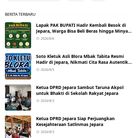
BERITA TERBARU
Lapak PAK BUPATI Hadir Kembali Besok di
Jepara, Warga Bisa Beli Beras hingga Minyak
Goreng dengan Harga Terjangkau
2026/8/6
Soto Kletuk Asli Blora Mbak Tabita Resmi
Hadir di Jepara, Nikmati Cita Rasa Autentik
Mulai Rp10 Ribu
2026/8/5
Ketua DPRD Jepara Sambut Taruna Akpol
untuk Bhakti di Sekolah Rakyat Jepara
2026/8/3
Ketua DPRD Jepara Siap Perjuangkan
Kesejahteraan Satlinmas Jepara
2026/8/3