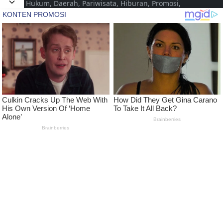
Hukum, Daerah, Pariwisata, Hiburan, Promosi,
Pertanian, Livestyle, Video, Musik yang disajikan
untuk dan dari Kota Jepara Indonesia. Namun
seiring dengan berjalannya waktu dalam
pengembangan, diharapkan dapat menjangkau
hingga pada tingkat Nasional
LEARN MORE
Pedoman Media Siber
Kode Etik Jurnalistik Media Siber
Advertise
Disclaimer
Privacy Policy
FOLLOW US