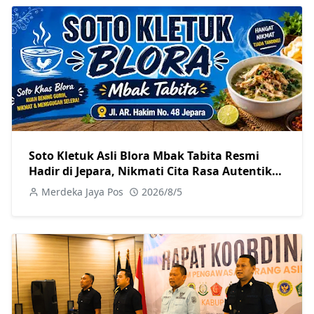
Soto Kletuk Asli Blora Mbak Tabita Resmi
Hadir di Jepara, Nikmati Cita Rasa Autentik
Mulai Rp10 Ribu
Merdeka Jaya Pos
2026/8/5