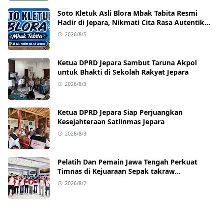
Soto Kletuk Asli Blora Mbak Tabita Resmi
Hadir di Jepara, Nikmati Cita Rasa Autentik
Mulai Rp10 Ribu
2026/8/5
Ketua DPRD Jepara Sambut Taruna Akpol
untuk Bhakti di Sekolah Rakyat Jepara
2026/8/3
Ketua DPRD Jepara Siap Perjuangkan
Kesejahteraan Satlinmas Jepara
2026/8/3
Pelatih Dan Pemain Jawa Tengah Perkuat
Timnas di Kejuaraan Sepak takraw
Internasional
2026/8/2