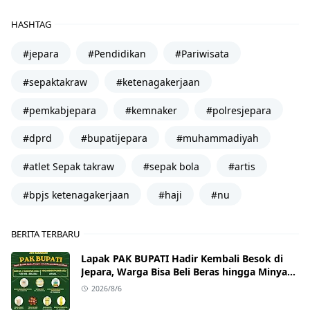
HASHTAG
#jepara
#Pendidikan
#Pariwisata
#sepaktakraw
#ketenagakerjaan
#pemkabjepara
#kemnaker
#polresjepara
#dprd
#bupatijepara
#muhammadiyah
#atlet Sepak takraw
#sepak bola
#artis
#bpjs ketenagakerjaan
#haji
#nu
BERITA TERBARU
Lapak PAK BUPATI Hadir Kembali Besok di
Jepara, Warga Bisa Beli Beras hingga Minyak
Goreng dengan Harga Terjangkau
2026/8/6