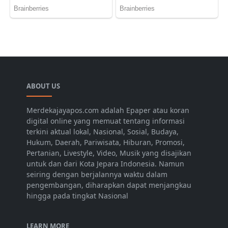
ABOUT US
Merdekajayapos.com adalah Epaper atau koran
digital online yang memuat tentang informasi
terkini aktual lokal, Nasional, Sosial, Budaya,
Hukum, Daerah, Pariwisata, Hiburan, Promosi,
Pertanian, Livestyle, Video, Musik yang disajikan
untuk dan dari Kota Jepara Indonesia. Namun
seiring dengan berjalannya waktu dalam
pengembangan, diharapkan dapat menjangkau
hingga pada tingkat Nasional
LEARN MORE