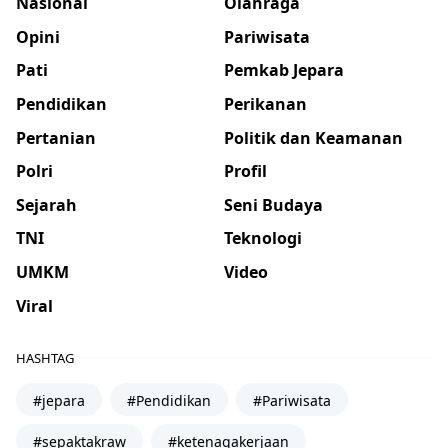
Nasional
Olahraga
Opini
Pariwisata
Pati
Pemkab Jepara
Pendidikan
Perikanan
Pertanian
Politik dan Keamanan
Polri
Profil
Sejarah
Seni Budaya
TNI
Teknologi
UMKM
Video
Viral
HASHTAG
#jepara
#Pendidikan
#Pariwisata
#sepaktakraw
#ketenagakerjaan