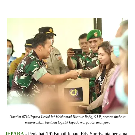
Dandim 0719/Jepara Letkol Inf Mokhamad Husnur Rofiq, S.I.P., secara simbolis
menyerahkan bantuan logistik kepada warga Karimunjawa
JEPARA
- Penjabat (Pj) Bupati Jepara Edy Supriyanta bersama