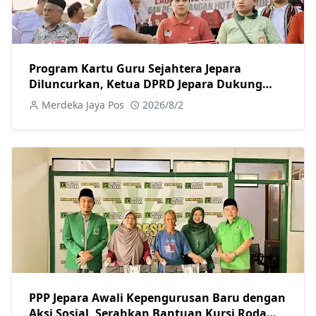
Program Kartu Guru Sejahtera Jepara
Diluncurkan, Ketua DPRD Jepara Dukung
Kesejahteraan Guru
Merdeka Jaya Pos
2026/8/2
PPP Jepara Awali Kepengurusan Baru dengan
Aksi Sosial, Serahkan Bantuan Kursi Roda