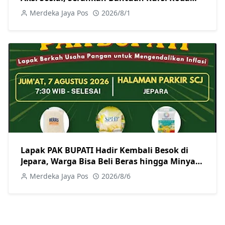
kepada Warga
Merdeka Jaya Pos
2026/8/1
Lapak PAK BUPATI Hadir Kembali Besok di
Jepara, Warga Bisa Beli Beras hingga Minyak
Goreng dengan Harga Terjangkau
Merdeka Jaya Pos
2026/8/6