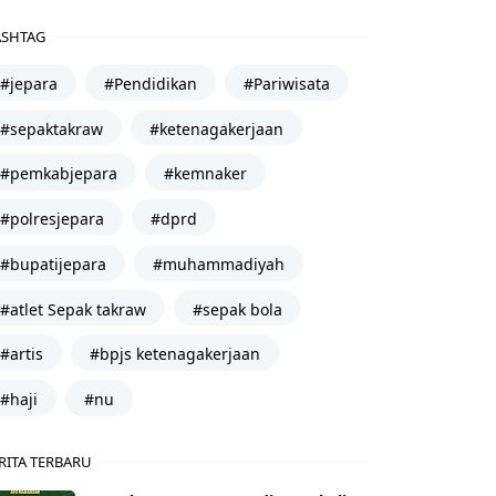
SHTAG
#jepara
#Pendidikan
#Pariwisata
#sepaktakraw
#ketenagakerjaan
#pemkabjepara
#kemnaker
#polresjepara
#dprd
#bupatijepara
#muhammadiyah
#atlet Sepak takraw
#sepak bola
#artis
#bpjs ketenagakerjaan
#haji
#nu
RITA TERBARU