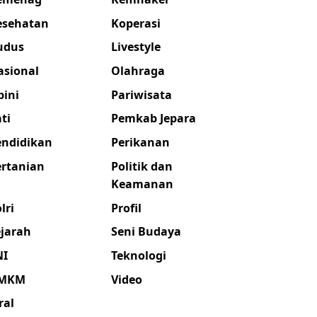
esehatan
Koperasi
udus
Livestyle
asional
Olahraga
pini
Pariwisata
ti
Pemkab Jepara
endidikan
Perikanan
ertanian
Politik dan
Keamanan
lri
Profil
ejarah
Seni Budaya
NI
Teknologi
MKM
Video
ral