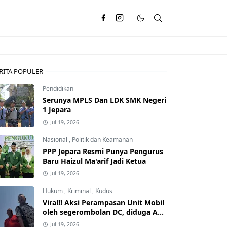
RITA POPULER
Pendidikan
Serunya MPLS Dan LDK SMK Negeri
1 Jepara
Jul 19, 2026
Nasional
,
Politik dan Keamanan
PPP Jepara Resmi Punya Pengurus
Baru Haizul Ma'arif Jadi Ketua
Jul 19, 2026
Hukum
,
Kriminal
,
Kudus
Viral!! Aksi Perampasan Unit Mobil
oleh segerombolan DC, diduga Ada
Dalangnya
Jul 19, 2026