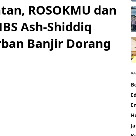
atan, ROSOKMU dan
BS Ash-Shiddiq
ban Banjir Dorang
KA
Be
E
E
H
J
K