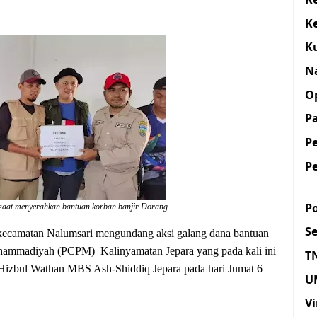
K
K
N
O
Pa
P
P
Po
saat menyerahkan bantuan korban banjir Dorang
S
 kecamatan Nalumsari mengundang aksi galang dana bantuan
ammadiyah (PCPM) Kalinyamatan Jepara yang pada kali ini
T
zbul Wathan MBS Ash-Shiddiq Jepara pada hari Jumat 6
U
Vi