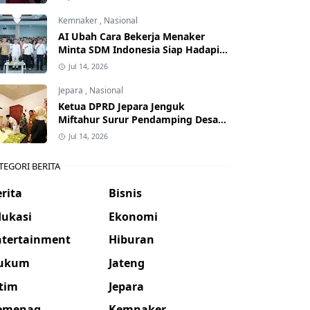
Kemnaker
,
Nasional
AI Ubah Cara Bekerja Menaker
Minta SDM Indonesia Siap Hadapi
Dunia Kerja Baru
Jul 14, 2026
Jepara
,
Nasional
Ketua DPRD Jepara Jenguk
Miftahur Surur Pendamping Desa
yang Sakit
Jul 14, 2026
TEGORI BERITA
rita
Bisnis
dukasi
Ekonomi
ntertainment
Hiburan
ukum
Jateng
atim
Jepara
emenag
Kemnaker