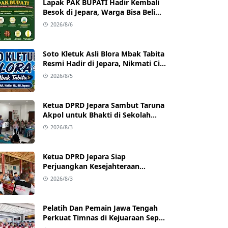
Lapak PAK BUPATI Hadir Kembali
Besok di Jepara, Warga Bisa Beli
Beras hingga Minyak Goreng
2026/8/6
dengan Harga Terjangkau
Soto Kletuk Asli Blora Mbak Tabita
Resmi Hadir di Jepara, Nikmati Cita
Rasa Autentik Mulai Rp10 Ribu
2026/8/5
Ketua DPRD Jepara Sambut Taruna
Akpol untuk Bhakti di Sekolah
Rakyat Jepara
2026/8/3
Ketua DPRD Jepara Siap
Perjuangkan Kesejahteraan
Satlinmas Jepara
2026/8/3
Pelatih Dan Pemain Jawa Tengah
Perkuat Timnas di Kejuaraan Sepak
takraw Internasional