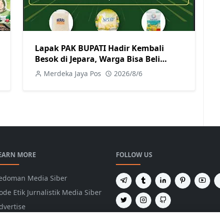
Lapak PAK BUPATI Hadir Kembali
Besok di Jepara, Warga Bisa Beli
Beras hingga Minyak Goreng dengan
Merdeka Jaya Pos
2026/8/6
Harga Terjangkau
EARN MORE
FOLLOW US
edoman Media Siber
ode Etik Jurnalistik Media Siber
dvertise