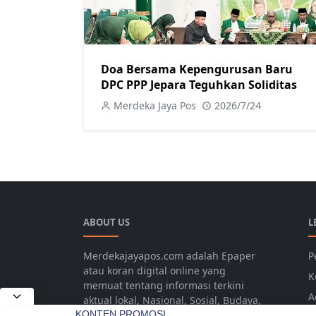
Doa Bersama Kepengurusan Baru
DPC PPP Jepara Teguhkan Soliditas
Merdeka Jaya Pos
2026/7/24
ABOUT US
L
Merdekajayapos.com adalah Epaper
P
atau koran digital online yang
K
memuat tentang informasi terkini
A
aktual lokal, Nasional, Sosial, Budaya,
Hukum, Daerah, Pariwisata, Hiburan,