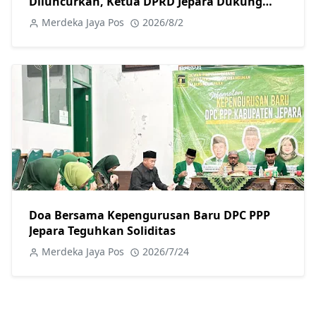
Diluncurkan, Ketua DPRD Jepara Dukung
Kesejahteraan Guru
Merdeka Jaya Pos
2026/8/2
Doa Bersama Kepengurusan Baru DPC PPP
Jepara Teguhkan Soliditas
Merdeka Jaya Pos
2026/7/24