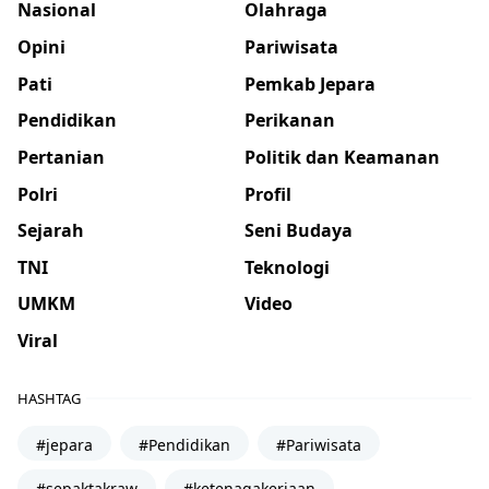
Nasional
Olahraga
Opini
Pariwisata
Pati
Pemkab Jepara
Pendidikan
Perikanan
Pertanian
Politik dan Keamanan
Polri
Profil
Sejarah
Seni Budaya
TNI
Teknologi
UMKM
Video
Viral
HASHTAG
#jepara
#Pendidikan
#Pariwisata
#sepaktakraw
#ketenagakerjaan