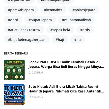
#pemkabjepara
#kemnaker
#polresjepara
#dprd
#bupatijepara
#muhammadiyah
#atlet Sepak takraw
#sepak bola
#artis
#bpjs ketenagakerjaan
#haji
#nu
BERITA TERBARU
Lapak PAK BUPATI Hadir Kembali Besok di
Jepara, Warga Bisa Beli Beras hingga Minyak
Goreng dengan Harga Terjangkau
2026/8/6
Soto Kletuk Asli Blora Mbak Tabita Resmi
Hadir di Jepara, Nikmati Cita Rasa Autentik
Mulai Rp10 Ribu
2026/8/5