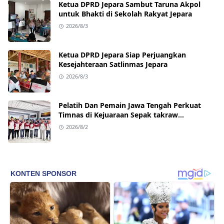
Ketua DPRD Jepara Sambut Taruna Akpol
untuk Bhakti di Sekolah Rakyat Jepara
2026/8/3
Ketua DPRD Jepara Siap Perjuangkan
Kesejahteraan Satlinmas Jepara
2026/8/3
Pelatih Dan Pemain Jawa Tengah Perkuat
Timnas di Kejuaraan Sepak takraw
Internasional
2026/8/2