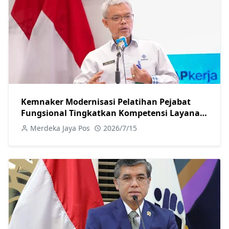
Kemnaker Modernisasi Pelatihan Pejabat
Fungsional Tingkatkan Kompetensi Layanan
Ketenagakerjaan
Merdeka Jaya Pos
2026/7/15