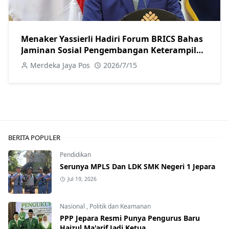
Menaker Yassierli Hadiri Forum BRICS Bahas
Jaminan Sosial Pengembangan Keterampilan
dan Dunia Kerja Digital
Merdeka Jaya Pos
2026/7/15
BERITA POPULER
Pendidikan
Serunya MPLS Dan LDK SMK Negeri 1 Jepara
Jul 19, 2026
Nasional
,
Politik dan Keamanan
PPP Jepara Resmi Punya Pengurus Baru
Haizul Ma'arif Jadi Ketua