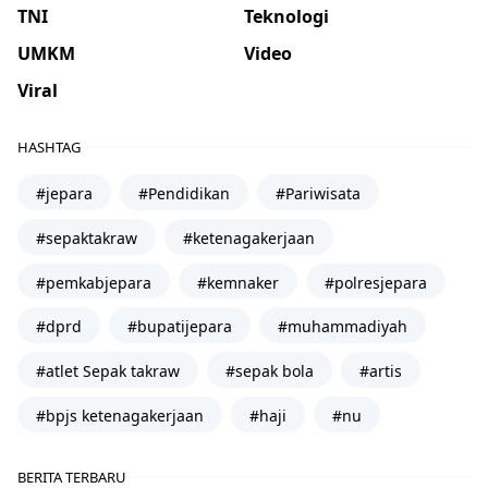
TNI
Teknologi
UMKM
Video
Viral
HASHTAG
#jepara
#Pendidikan
#Pariwisata
#sepaktakraw
#ketenagakerjaan
#pemkabjepara
#kemnaker
#polresjepara
#dprd
#bupatijepara
#muhammadiyah
#atlet Sepak takraw
#sepak bola
#artis
#bpjs ketenagakerjaan
#haji
#nu
BERITA TERBARU