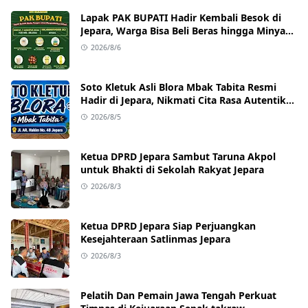
Lapak PAK BUPATI Hadir Kembali Besok di
Jepara, Warga Bisa Beli Beras hingga Minyak
Goreng dengan Harga Terjangkau
2026/8/6
Soto Kletuk Asli Blora Mbak Tabita Resmi
Hadir di Jepara, Nikmati Cita Rasa Autentik
Mulai Rp10 Ribu
2026/8/5
Ketua DPRD Jepara Sambut Taruna Akpol
untuk Bhakti di Sekolah Rakyat Jepara
2026/8/3
Ketua DPRD Jepara Siap Perjuangkan
Kesejahteraan Satlinmas Jepara
2026/8/3
Pelatih Dan Pemain Jawa Tengah Perkuat