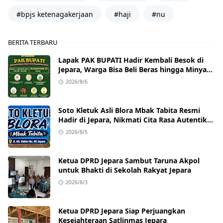
#bpjs ketenagakerjaan
#haji
#nu
BERITA TERBARU
Lapak PAK BUPATI Hadir Kembali Besok di
Jepara, Warga Bisa Beli Beras hingga Minyak
Goreng dengan Harga Terjangkau
2026/8/6
Soto Kletuk Asli Blora Mbak Tabita Resmi
Hadir di Jepara, Nikmati Cita Rasa Autentik
Mulai Rp10 Ribu
2026/8/5
Ketua DPRD Jepara Sambut Taruna Akpol
untuk Bhakti di Sekolah Rakyat Jepara
2026/8/3
Ketua DPRD Jepara Siap Perjuangkan
Kesejahteraan Satlinmas Jepara