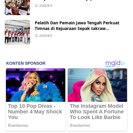
2026/8/3
Pelatih Dan Pemain Jawa Tengah Perkuat
Timnas di Kejuaraan Sepak takraw
Internasional
2026/8/2