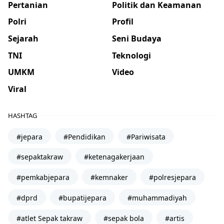
Pertanian
Politik dan Keamanan
Polri
Profil
Sejarah
Seni Budaya
TNI
Teknologi
UMKM
Video
Viral
HASHTAG
#jepara
#Pendidikan
#Pariwisata
#sepaktakraw
#ketenagakerjaan
#pemkabjepara
#kemnaker
#polresjepara
#dprd
#bupatijepara
#muhammadiyah
#atlet Sepak takraw
#sepak bola
#artis