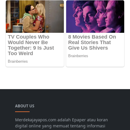
ABOUT US
Merdekajayapos.com adalah Epaper atau koran
digital online yang memuat tentang informasi