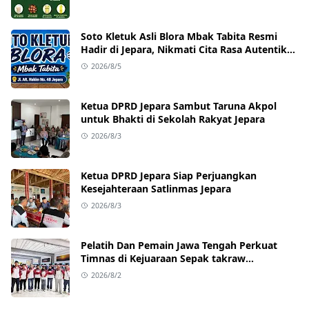
Soto Kletuk Asli Blora Mbak Tabita Resmi
Hadir di Jepara, Nikmati Cita Rasa Autentik
Mulai Rp10 Ribu
2026/8/5
Ketua DPRD Jepara Sambut Taruna Akpol
untuk Bhakti di Sekolah Rakyat Jepara
2026/8/3
Ketua DPRD Jepara Siap Perjuangkan
Kesejahteraan Satlinmas Jepara
2026/8/3
Pelatih Dan Pemain Jawa Tengah Perkuat
Timnas di Kejuaraan Sepak takraw
Internasional
2026/8/2