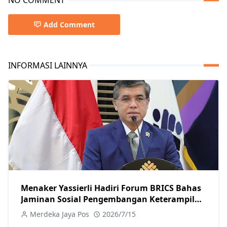
Add Comment
INFORMASI LAINNYA
Menaker Yassierli Hadiri Forum BRICS Bahas
Jaminan Sosial Pengembangan Keterampilan
dan Dunia Kerja Digital
Merdeka Jaya Pos
2026/7/15