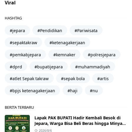
Viral
HASHTAG
#jepara
#Pendidikan
#Pariwisata
#sepaktakraw
#ketenagakerjaan
#pemkabjepara
#kemnaker
#polresjepara
#dprd
#bupatijepara
#muhammadiyah
#atlet Sepak takraw
#sepak bola
#artis
#bpjs ketenagakerjaan
#haji
#nu
BERITA TERBARU
Lapak PAK BUPATI Hadir Kembali Besok di
Jepara, Warga Bisa Beli Beras hingga Minyak
Goreng dengan Harga Terjangkau
2026/8/6