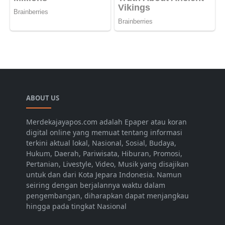
ABOUT US
Merdekajayapos.com adalah Epaper atau koran
digital online yang memuat tentang informasi
terkini aktual lokal, Nasional, Sosial, Budaya,
Hukum, Daerah, Pariwisata, Hiburan, Promosi,
Pertanian, Livestyle, Video, Musik yang disajikan
untuk dan dari Kota Jepara Indonesia. Namun
seiring dengan berjalannya waktu dalam
pengembangan, diharapkan dapat menjangkau
hingga pada tingkat Nasional