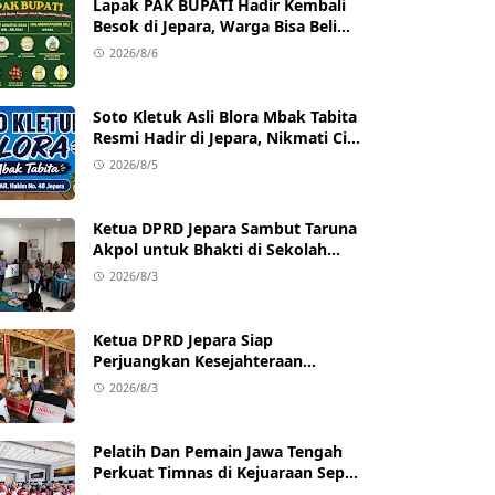
Lapak PAK BUPATI Hadir Kembali
Besok di Jepara, Warga Bisa Beli
Beras hingga Minyak Goreng
2026/8/6
dengan Harga Terjangkau
Soto Kletuk Asli Blora Mbak Tabita
Resmi Hadir di Jepara, Nikmati Cita
Rasa Autentik Mulai Rp10 Ribu
2026/8/5
Ketua DPRD Jepara Sambut Taruna
Akpol untuk Bhakti di Sekolah
Rakyat Jepara
2026/8/3
Ketua DPRD Jepara Siap
Perjuangkan Kesejahteraan
Satlinmas Jepara
2026/8/3
Pelatih Dan Pemain Jawa Tengah
Perkuat Timnas di Kejuaraan Sepak
takraw Internasional