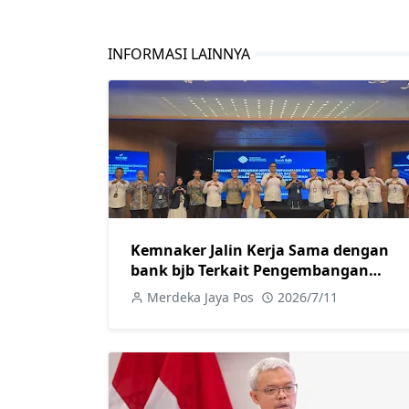
INFORMASI LAINNYA
Kemnaker Jalin Kerja Sama dengan
bank bjb Terkait Pengembangan
Kompetensi SDM Serta Layanan
Merdeka Jaya Pos
2026/7/11
Perbankan