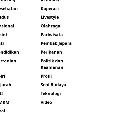
esehatan
Koperasi
udus
Livestyle
asional
Olahraga
pini
Pariwisata
ti
Pemkab Jepara
endidikan
Perikanan
ertanian
Politik dan
Keamanan
lri
Profil
ejarah
Seni Budaya
NI
Teknologi
MKM
Video
ral