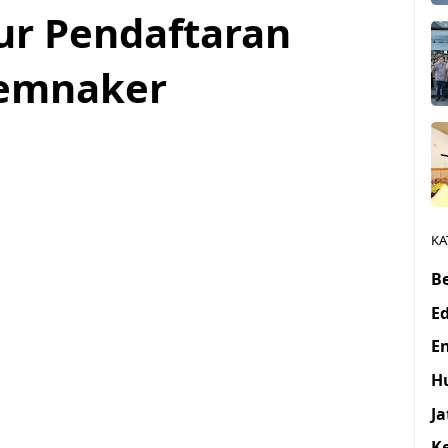
lur Pendaftaran
Kemnaker
KA
Be
E
E
H
J
K