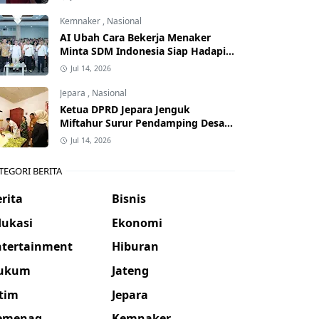
Kemnaker
,
Nasional
AI Ubah Cara Bekerja Menaker
Minta SDM Indonesia Siap Hadapi
Dunia Kerja Baru
Jul 14, 2026
Jepara
,
Nasional
Ketua DPRD Jepara Jenguk
Miftahur Surur Pendamping Desa
yang Sakit
Jul 14, 2026
TEGORI BERITA
rita
Bisnis
dukasi
Ekonomi
ntertainment
Hiburan
ukum
Jateng
atim
Jepara
emenag
Kemnaker