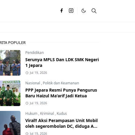
RITA POPULER
Pendidikan
Serunya MPLS Dan LDK SMK Negeri
1 Jepara
Jul 19, 2026
Nasional
,
Politik dan Keamanan
PPP Jepara Resmi Punya Pengurus
Baru Haizul Ma'arif Jadi Ketua
Jul 19, 2026
Hukum
,
Kriminal
,
Kudus
Viral!! Aksi Perampasan Unit Mobil
oleh segerombolan DC, diduga Ada
Dalangnya
Jul 19, 2026