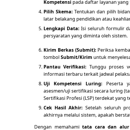
Kompetensi
pada daftar layanan yang 
Pilih Skema:
Tentukan dan pilih bidan
latar belakang pendidikan atau keahli
Lengkapi Data:
Isi seluruh formulir d
persyaratan yang diminta oleh sistem.
Kirim Berkas (Submit):
Periksa kembali
tombol
Submit/Kirim
untuk menyelesa
Pantau Verifikasi:
Tunggu proses ve
informasi terbaru terkait jadwal pelaksa
Uji Kompetensi Luring:
Peserta ya
asesmen/uji sertifikasi secara luring 
Sertifikasi Profesi (LSP) terdekat yang 
Cek Hasil Akhir:
Setelah seluruh pro
akhirnya melalui sistem, apakah berst
Dengan memahami
tata cara dan alur