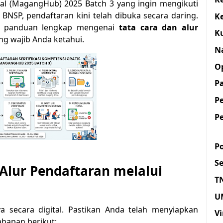
l (MagangHub) 2025 Batch 3 yang ingin mengikuti
 BNSP, pendaftaran kini telah dibuka secara daring.
K
lah panduan lengkap mengenai
tata cara dan alur
K
ng wajib Anda ketahui.
N
O
Pa
P
P
Po
S
Alur Pendaftaran melalui
T
U
a secara digital. Pastikan Anda telah menyiapkan
Vi
hapan berikut: