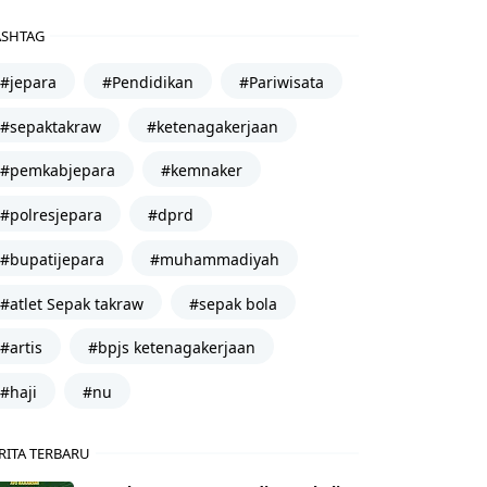
SHTAG
#jepara
#Pendidikan
#Pariwisata
#sepaktakraw
#ketenagakerjaan
#pemkabjepara
#kemnaker
#polresjepara
#dprd
#bupatijepara
#muhammadiyah
#atlet Sepak takraw
#sepak bola
#artis
#bpjs ketenagakerjaan
#haji
#nu
RITA TERBARU