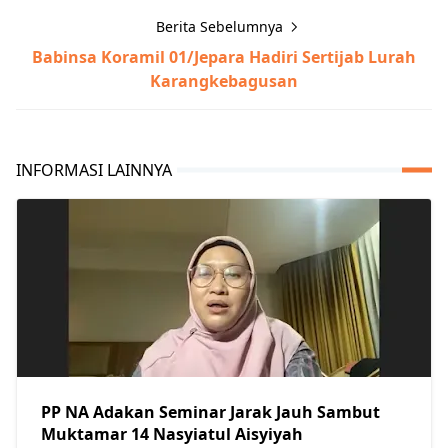
Berita Sebelumnya
Babinsa Koramil 01/Jepara Hadiri Sertijab Lurah
Karangkebagusan
INFORMASI LAINNYA
PP NA Adakan Seminar Jarak Jauh Sambut
Muktamar 14 Nasyiatul Aisyiyah