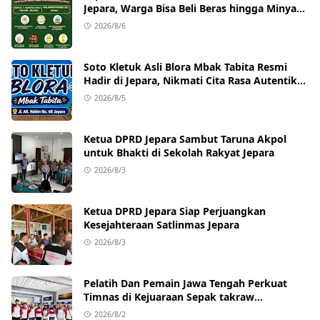
Jepara, Warga Bisa Beli Beras hingga Minyak
Goreng dengan Harga Terjangkau
2026/8/6
Soto Kletuk Asli Blora Mbak Tabita Resmi
Hadir di Jepara, Nikmati Cita Rasa Autentik
Mulai Rp10 Ribu
2026/8/5
Ketua DPRD Jepara Sambut Taruna Akpol
untuk Bhakti di Sekolah Rakyat Jepara
2026/8/3
Ketua DPRD Jepara Siap Perjuangkan
Kesejahteraan Satlinmas Jepara
2026/8/3
Pelatih Dan Pemain Jawa Tengah Perkuat
Timnas di Kejuaraan Sepak takraw
Internasional
2026/8/2