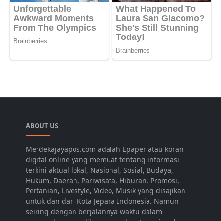
ABOUT US
Merdekajayapos.com adalah Epaper atau koran
digital online yang memuat tentang informasi
terkini aktual lokal, Nasional, Sosial, Budaya,
Hukum, Daerah, Pariwisata, Hiburan, Promosi,
Pertanian, Livestyle, Video, Musik yang disajikan
untuk dan dari Kota Jepara Indonesia. Namun
seiring dengan berjalannya waktu dalam