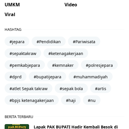
UMKM
Video
Viral
HASHTAG
#jepara
#Pendidikan
#Pariwisata
#sepaktakraw
#ketenagakerjaan
#pemkabjepara
#kemnaker
#polresjepara
#dprd
#bupatijepara
#muhammadiyah
#atlet Sepak takraw
#sepak bola
#artis
#bpjs ketenagakerjaan
#haji
#nu
BERITA TERBARU
Lapak PAK BUPATI Hadir Kembali Besok di