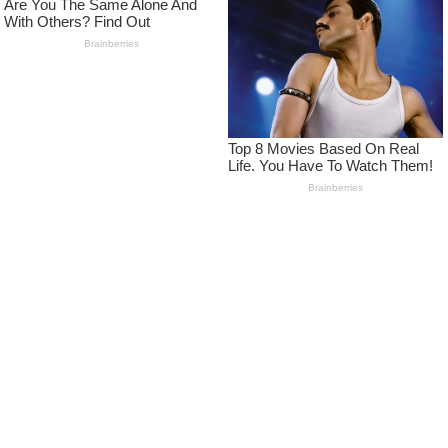
seiring dengan berjalannya waktu dalam
pengembangan, diharapkan dapat menjangkau
hingga pada tingkat Nasional
LEARN MORE
Pedoman Media Siber
Kode Etik Jurnalistik Media Siber
Advertise
Disclaimer
Privacy Policy
FOLLOW US