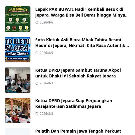
Lapak PAK BUPATI Hadir Kembali Besok di
Jepara, Warga Bisa Beli Beras hingga Minyak
Goreng dengan Harga Terjangkau
2026/8/6
Soto Kletuk Asli Blora Mbak Tabita Resmi
Hadir di Jepara, Nikmati Cita Rasa Autentik
Mulai Rp10 Ribu
2026/8/5
Ketua DPRD Jepara Sambut Taruna Akpol
untuk Bhakti di Sekolah Rakyat Jepara
2026/8/3
Ketua DPRD Jepara Siap Perjuangkan
Kesejahteraan Satlinmas Jepara
2026/8/3
Pelatih Dan Pemain Jawa Tengah Perkuat