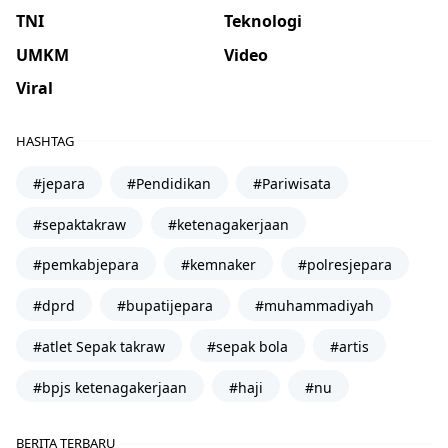
TNI
Teknologi
UMKM
Video
Viral
HASHTAG
#jepara
#Pendidikan
#Pariwisata
#sepaktakraw
#ketenagakerjaan
#pemkabjepara
#kemnaker
#polresjepara
#dprd
#bupatijepara
#muhammadiyah
#atlet Sepak takraw
#sepak bola
#artis
#bpjs ketenagakerjaan
#haji
#nu
BERITA TERBARU