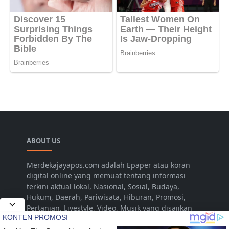
ABOUT US
Merdekajayapos.com adalah Epaper atau koran
digital online yang memuat tentang informasi
terkini aktual lokal, Nasional, Sosial, Budaya,
Hukum, Daerah, Pariwisata, Hiburan, Promosi,
Pertanian, Livestyle, Video, Musik yang disajikan
untuk dan dari Kota Jepara Indonesia. Namun