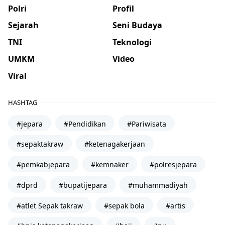
Polri
Profil
Sejarah
Seni Budaya
TNI
Teknologi
UMKM
Video
Viral
HASHTAG
#jepara
#Pendidikan
#Pariwisata
#sepaktakraw
#ketenagakerjaan
#pemkabjepara
#kemnaker
#polresjepara
#dprd
#bupatijepara
#muhammadiyah
#atlet Sepak takraw
#sepak bola
#artis