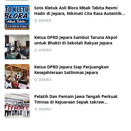
Soto Kletuk Asli Blora Mbak Tabita Resmi
Hadir di Jepara, Nikmati Cita Rasa Autentik
Mulai Rp10 Ribu
2026/8/5
Ketua DPRD Jepara Sambut Taruna Akpol
untuk Bhakti di Sekolah Rakyat Jepara
2026/8/3
Ketua DPRD Jepara Siap Perjuangkan
Kesejahteraan Satlinmas Jepara
2026/8/3
Pelatih Dan Pemain Jawa Tengah Perkuat
Timnas di Kejuaraan Sepak takraw
Internasional
2026/8/2