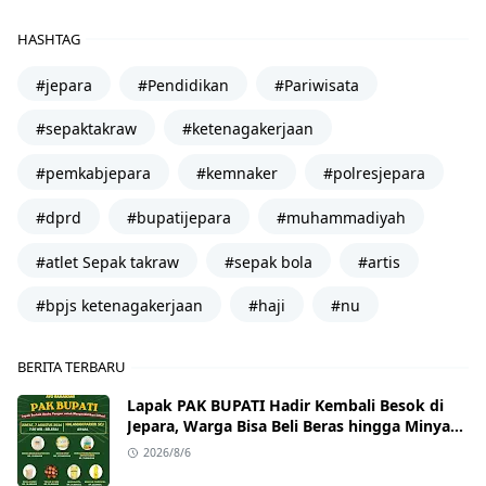
HASHTAG
#jepara
#Pendidikan
#Pariwisata
#sepaktakraw
#ketenagakerjaan
#pemkabjepara
#kemnaker
#polresjepara
#dprd
#bupatijepara
#muhammadiyah
#atlet Sepak takraw
#sepak bola
#artis
#bpjs ketenagakerjaan
#haji
#nu
BERITA TERBARU
Lapak PAK BUPATI Hadir Kembali Besok di
Jepara, Warga Bisa Beli Beras hingga Minyak
Goreng dengan Harga Terjangkau
2026/8/6