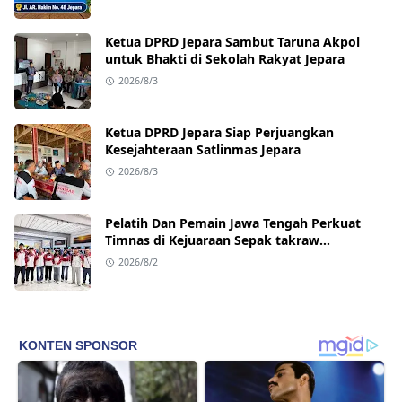
Ketua DPRD Jepara Sambut Taruna Akpol
untuk Bhakti di Sekolah Rakyat Jepara
2026/8/3
Ketua DPRD Jepara Siap Perjuangkan
Kesejahteraan Satlinmas Jepara
2026/8/3
Pelatih Dan Pemain Jawa Tengah Perkuat
Timnas di Kejuaraan Sepak takraw
Internasional
2026/8/2