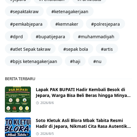
#sepaktakraw
#ketenagakerjaan
#pemkabjepara
#kemnaker
#polresjepara
#dprd
#bupatijepara
#muhammadiyah
#atlet Sepak takraw
#sepak bola
#artis
#bpjs ketenagakerjaan
#haji
#nu
BERITA TERBARU
Lapak PAK BUPATI Hadir Kembali Besok di
Jepara, Warga Bisa Beli Beras hingga Minyak
Goreng dengan Harga Terjangkau
2026/8/6
Soto Kletuk Asli Blora Mbak Tabita Resmi
Hadir di Jepara, Nikmati Cita Rasa Autentik
Mulai Rp10 Ribu
2026/8/5