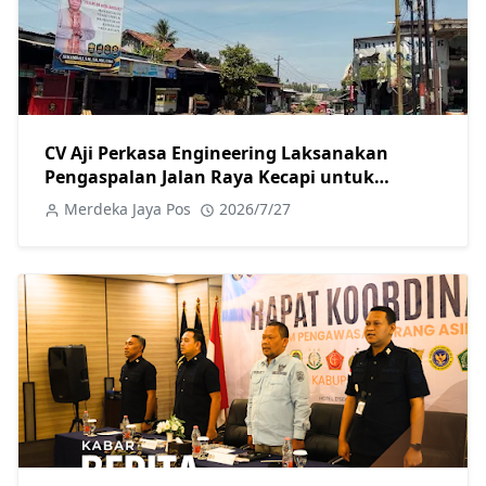
CV Aji Perkasa Engineering Laksanakan
Pengaspalan Jalan Raya Kecapi untuk
Tingkatkan Kualitas Infrastruktur
Merdeka Jaya Pos
2026/7/27