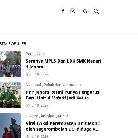
RITA POPULER
Pendidikan
Serunya MPLS Dan LDK SMK Negeri
1 Jepara
Jul 19, 2026
Nasional
,
Politik dan Keamanan
PPP Jepara Resmi Punya Pengurus
Baru Haizul Ma'arif Jadi Ketua
Jul 19, 2026
Hukum
,
Kriminal
,
Kudus
Viral!! Aksi Perampasan Unit Mobil
oleh segerombolan DC, diduga Ada
Dalangnya
Jul 19, 2026