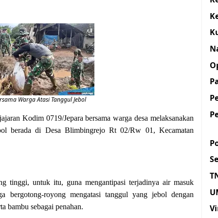
K
K
N
O
Pa
P
rsama Warga Atasi Tanggul Jebol
P
 jajaran Kodim 0719/Jepara bersama warga desa melaksanakan
ebol berada di Desa Blimbingrejo Rt 02/Rw 01, Kecamatan
Po
S
T
g tinggi, untuk itu, guna mengantipasi terjadinya air masuk
U
 bergotong-royong mengatasi tanggul yang jebol dengan
rta bambu sebagai penahan.
Vi