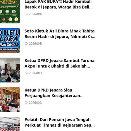
Lapak PAK BUPATI Hadir Kembali
Besok di Jepara, Warga Bisa Beli
Beras hingga Minyak Goreng
2026/8/6
dengan Harga Terjangkau
Soto Kletuk Asli Blora Mbak Tabita
Resmi Hadir di Jepara, Nikmati Cita
Rasa Autentik Mulai Rp10 Ribu
2026/8/5
Ketua DPRD Jepara Sambut Taruna
Akpol untuk Bhakti di Sekolah
Rakyat Jepara
2026/8/3
Ketua DPRD Jepara Siap
Perjuangkan Kesejahteraan
Satlinmas Jepara
2026/8/3
Pelatih Dan Pemain Jawa Tengah
Perkuat Timnas di Kejuaraan Sepak
takraw Internasional