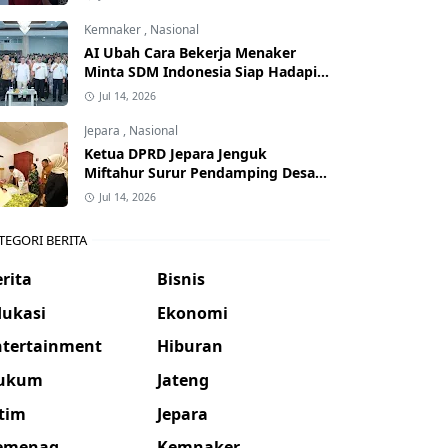
Kemnaker
,
Nasional
AI Ubah Cara Bekerja Menaker
Minta SDM Indonesia Siap Hadapi
Dunia Kerja Baru
Jul 14, 2026
Jepara
,
Nasional
Ketua DPRD Jepara Jenguk
Miftahur Surur Pendamping Desa
yang Sakit
Jul 14, 2026
TEGORI BERITA
rita
Bisnis
dukasi
Ekonomi
ntertainment
Hiburan
ukum
Jateng
atim
Jepara
emenag
Kemnaker