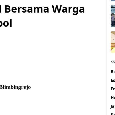
l Bersama Warga
bol
KA
Be
E
Blimbingrejo
E
H
J
K