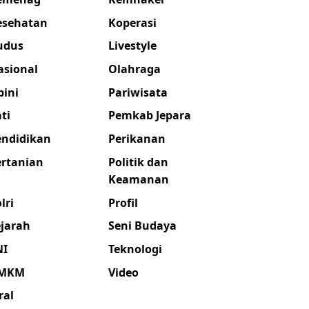
esehatan
Koperasi
udus
Livestyle
asional
Olahraga
pini
Pariwisata
ti
Pemkab Jepara
endidikan
Perikanan
ertanian
Politik dan
Keamanan
lri
Profil
ejarah
Seni Budaya
NI
Teknologi
MKM
Video
ral