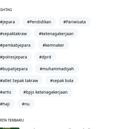
SHTAG
#jepara
#Pendidikan
#Pariwisata
#sepaktakraw
#ketenagakerjaan
#pemkabjepara
#kemnaker
#polresjepara
#dprd
#bupatijepara
#muhammadiyah
#atlet Sepak takraw
#sepak bola
#artis
#bpjs ketenagakerjaan
#haji
#nu
RITA TERBARU