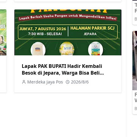
Lapak PAK BUPATI Hadir Kembali
Besok di Jepara, Warga Bisa Beli
Beras hingga Minyak Goreng dengan
Merdeka Jaya Pos
2026/8/6
Harga Terjangkau