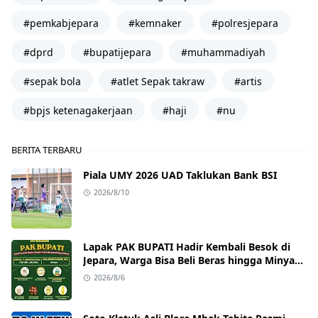
#pemkabjepara
#kemnaker
#polresjepara
#dprd
#bupatijepara
#muhammadiyah
#sepak bola
#atlet Sepak takraw
#artis
#bpjs ketenagakerjaan
#haji
#nu
BERITA TERBARU
Piala UMY 2026 UAD Taklukan Bank BSI
2026/8/10
Lapak PAK BUPATI Hadir Kembali Besok di
Jepara, Warga Bisa Beli Beras hingga Minyak
Goreng dengan Harga Terjangkau
2026/8/6