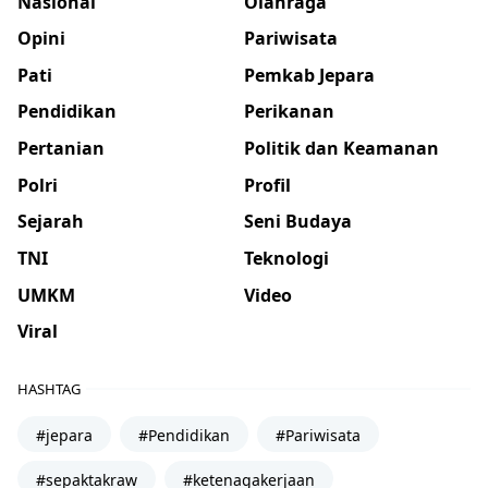
Nasional
Olahraga
Opini
Pariwisata
Pati
Pemkab Jepara
Pendidikan
Perikanan
Pertanian
Politik dan Keamanan
Polri
Profil
Sejarah
Seni Budaya
TNI
Teknologi
UMKM
Video
Viral
HASHTAG
#jepara
#Pendidikan
#Pariwisata
#sepaktakraw
#ketenagakerjaan