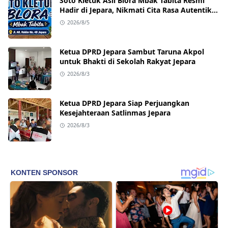
Soto Kletuk Asli Blora Mbak Tabita Resmi
Hadir di Jepara, Nikmati Cita Rasa Autentik
Mulai Rp10 Ribu
2026/8/5
Ketua DPRD Jepara Sambut Taruna Akpol
untuk Bhakti di Sekolah Rakyat Jepara
2026/8/3
Ketua DPRD Jepara Siap Perjuangkan
Kesejahteraan Satlinmas Jepara
2026/8/3