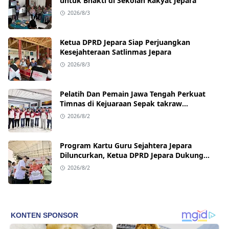
untuk Bhakti di Sekolah Rakyat Jepara
2026/8/3
Ketua DPRD Jepara Siap Perjuangkan
Kesejahteraan Satlinmas Jepara
2026/8/3
Pelatih Dan Pemain Jawa Tengah Perkuat
Timnas di Kejuaraan Sepak takraw
Internasional
2026/8/2
Program Kartu Guru Sejahtera Jepara
Diluncurkan, Ketua DPRD Jepara Dukung
Kesejahteraan Guru
2026/8/2