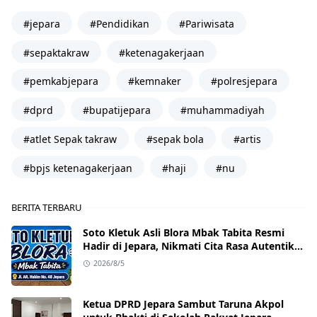
#jepara
#Pendidikan
#Pariwisata
#sepaktakraw
#ketenagakerjaan
#pemkabjepara
#kemnaker
#polresjepara
#dprd
#bupatijepara
#muhammadiyah
#atlet Sepak takraw
#sepak bola
#artis
#bpjs ketenagakerjaan
#haji
#nu
BERITA TERBARU
Soto Kletuk Asli Blora Mbak Tabita Resmi
Hadir di Jepara, Nikmati Cita Rasa Autentik
Mulai Rp10 Ribu
2026/8/5
Ketua DPRD Jepara Sambut Taruna Akpol