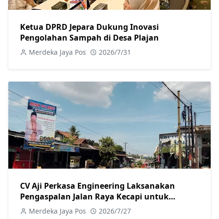
Ketua DPRD Jepara Dukung Inovasi
Pengolahan Sampah di Desa Plajan
Merdeka Jaya Pos
2026/7/31
CV Aji Perkasa Engineering Laksanakan
Pengaspalan Jalan Raya Kecapi untuk
Tingkatkan Kualitas Infrastruktur
Merdeka Jaya Pos
2026/7/27