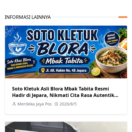
INFORMASI LAINNYA
Soto Kletuk Asli Blora Mbak Tabita Resmi
Hadir di Jepara, Nikmati Cita Rasa Autentik
Mulai Rp10 Ribu
Merdeka Jaya Pos
2026/8/5