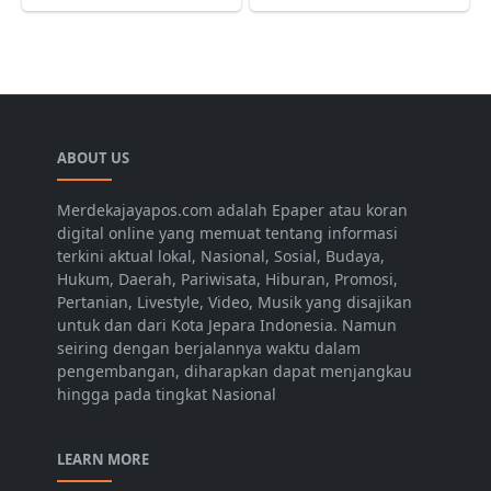
ABOUT US
Merdekajayapos.com adalah Epaper atau koran
digital online yang memuat tentang informasi
terkini aktual lokal, Nasional, Sosial, Budaya,
Hukum, Daerah, Pariwisata, Hiburan, Promosi,
Pertanian, Livestyle, Video, Musik yang disajikan
untuk dan dari Kota Jepara Indonesia. Namun
seiring dengan berjalannya waktu dalam
pengembangan, diharapkan dapat menjangkau
hingga pada tingkat Nasional
LEARN MORE