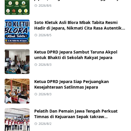
Goreng dengan Harga Terjangkau
2026/8/6
Soto Kletuk Asli Blora Mbak Tabita Resmi
Hadir di Jepara, Nikmati Cita Rasa Autentik
Mulai Rp10 Ribu
2026/8/5
Ketua DPRD Jepara Sambut Taruna Akpol
untuk Bhakti di Sekolah Rakyat Jepara
2026/8/3
Ketua DPRD Jepara Siap Perjuangkan
Kesejahteraan Satlinmas Jepara
2026/8/3
Pelatih Dan Pemain Jawa Tengah Perkuat
Timnas di Kejuaraan Sepak takraw
Internasional
2026/8/2