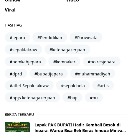
Viral
HASHTAG
#jepara
#Pendidikan
#Pariwisata
#sepaktakraw
#ketenagakerjaan
#pemkabjepara
#kemnaker
#polresjepara
#dprd
#bupatijepara
#muhammadiyah
#atlet Sepak takraw
#sepak bola
#artis
#bpjs ketenagakerjaan
#haji
#nu
BERITA TERBARU
Lapak PAK BUPATI Hadir Kembali Besok di
Jepara, Warga Bisa Beli Beras hingga Minyak