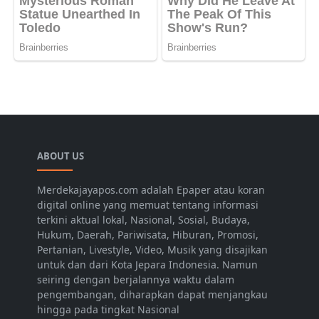
ABOUT US
Merdekajayapos.com adalah Epaper atau koran
digital online yang memuat tentang informasi
terkini aktual lokal, Nasional, Sosial, Budaya,
Hukum, Daerah, Pariwisata, Hiburan, Promosi,
Pertanian, Livestyle, Video, Musik yang disajikan
untuk dan dari Kota Jepara Indonesia. Namun
seiring dengan berjalannya waktu dalam
pengembangan, diharapkan dapat menjangkau
hingga pada tingkat Nasional