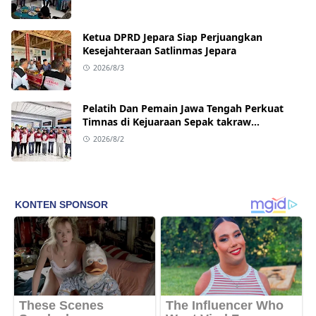
Ketua DPRD Jepara Siap Perjuangkan
Kesejahteraan Satlinmas Jepara
2026/8/3
Pelatih Dan Pemain Jawa Tengah Perkuat
Timnas di Kejuaraan Sepak takraw
Internasional
2026/8/2