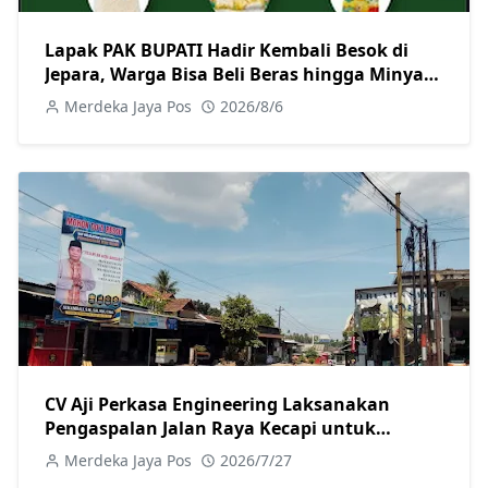
Lapak PAK BUPATI Hadir Kembali Besok di
Jepara, Warga Bisa Beli Beras hingga Minyak
Goreng dengan Harga Terjangkau
Merdeka Jaya Pos
2026/8/6
CV Aji Perkasa Engineering Laksanakan
Pengaspalan Jalan Raya Kecapi untuk
Tingkatkan Kualitas Infrastruktur
Merdeka Jaya Pos
2026/7/27