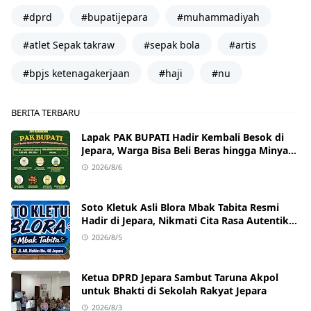
#dprd
#bupatijepara
#muhammadiyah
#atlet Sepak takraw
#sepak bola
#artis
#bpjs ketenagakerjaan
#haji
#nu
BERITA TERBARU
Lapak PAK BUPATI Hadir Kembali Besok di
Jepara, Warga Bisa Beli Beras hingga Minyak
Goreng dengan Harga Terjangkau
2026/8/6
Soto Kletuk Asli Blora Mbak Tabita Resmi
Hadir di Jepara, Nikmati Cita Rasa Autentik
Mulai Rp10 Ribu
2026/8/5
Ketua DPRD Jepara Sambut Taruna Akpol
untuk Bhakti di Sekolah Rakyat Jepara
2026/8/3