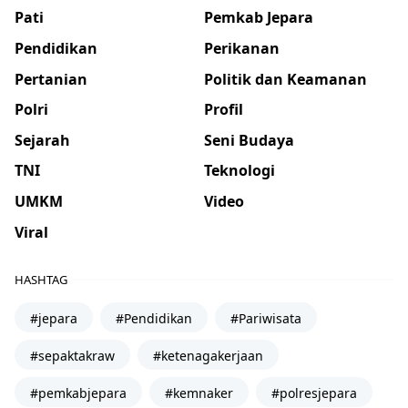
Pati
Pemkab Jepara
Pendidikan
Perikanan
Pertanian
Politik dan Keamanan
Polri
Profil
Sejarah
Seni Budaya
TNI
Teknologi
UMKM
Video
Viral
HASHTAG
#jepara
#Pendidikan
#Pariwisata
#sepaktakraw
#ketenagakerjaan
#pemkabjepara
#kemnaker
#polresjepara