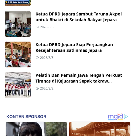
Ketua DPRD Jepara Sambut Taruna Akpol
untuk Bhakti di Sekolah Rakyat Jepara
2026/8/3
Ketua DPRD Jepara Siap Perjuangkan
Kesejahteraan Satlinmas Jepara
2026/8/3
Pelatih Dan Pemain Jawa Tengah Perkuat
Timnas di Kejuaraan Sepak takraw
Internasional
2026/8/2