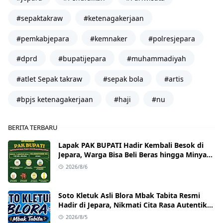
#sepaktakraw
#ketenagakerjaan
#pemkabjepara
#kemnaker
#polresjepara
#dprd
#bupatijepara
#muhammadiyah
#atlet Sepak takraw
#sepak bola
#artis
#bpjs ketenagakerjaan
#haji
#nu
BERITA TERBARU
Lapak PAK BUPATI Hadir Kembali Besok di
Jepara, Warga Bisa Beli Beras hingga Minyak
Goreng dengan Harga Terjangkau
2026/8/6
Soto Kletuk Asli Blora Mbak Tabita Resmi
Hadir di Jepara, Nikmati Cita Rasa Autentik
Mulai Rp10 Ribu
2026/8/5