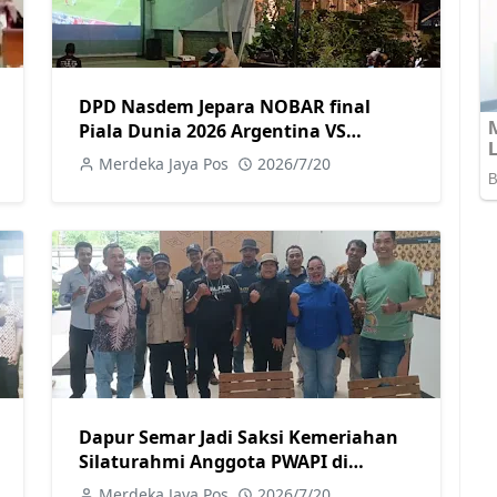
DPD Nasdem Jepara NOBAR final
Piala Dunia 2026 Argentina VS
Spanyol bersama warga Jepara
Merdeka Jaya Pos
2026/7/20
Dapur Semar Jadi Saksi Kemeriahan
Silaturahmi Anggota PWAPI di
Semarang
Merdeka Jaya Pos
2026/7/20