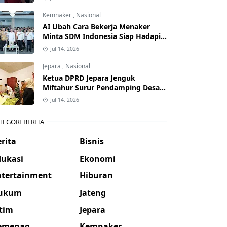
Kemnaker
,
Nasional
AI Ubah Cara Bekerja Menaker
Minta SDM Indonesia Siap Hadapi
Dunia Kerja Baru
Jul 14, 2026
Jepara
,
Nasional
Ketua DPRD Jepara Jenguk
Miftahur Surur Pendamping Desa
yang Sakit
Jul 14, 2026
TEGORI BERITA
rita
Bisnis
dukasi
Ekonomi
ntertainment
Hiburan
ukum
Jateng
atim
Jepara
emenag
Kemnaker