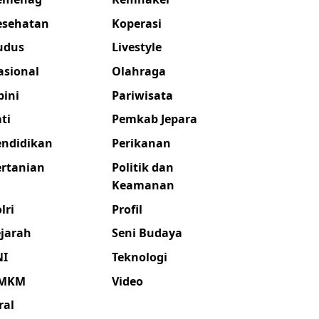
esehatan
Koperasi
udus
Livestyle
asional
Olahraga
pini
Pariwisata
ti
Pemkab Jepara
endidikan
Perikanan
ertanian
Politik dan
Keamanan
lri
Profil
ejarah
Seni Budaya
NI
Teknologi
MKM
Video
ral