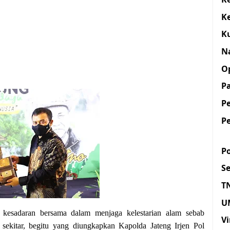
K
K
N
O
Pa
P
P
Po
S
T
U
kesadaran bersama dalam menjaga kelestarian alam sebab
Vi
sekitar, begitu yang diungkapkan Kapolda Jateng Irjen Pol