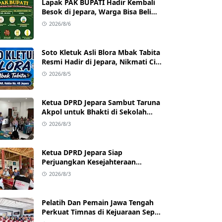
Lapak PAK BUPATI Hadir Kembali
Besok di Jepara, Warga Bisa Beli
Beras hingga Minyak Goreng
2026/8/6
dengan Harga Terjangkau
Soto Kletuk Asli Blora Mbak Tabita
Resmi Hadir di Jepara, Nikmati Cita
Rasa Autentik Mulai Rp10 Ribu
2026/8/5
Ketua DPRD Jepara Sambut Taruna
Akpol untuk Bhakti di Sekolah
Rakyat Jepara
2026/8/3
Ketua DPRD Jepara Siap
Perjuangkan Kesejahteraan
Satlinmas Jepara
2026/8/3
Pelatih Dan Pemain Jawa Tengah
Perkuat Timnas di Kejuaraan Sepak
takraw Internasional