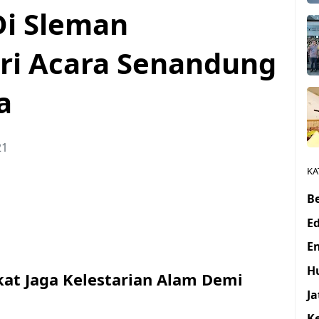
Di Sleman
ri Acara Senandung
a
21
KA
Be
E
E
H
at Jaga Kelestarian Alam Demi
J
K