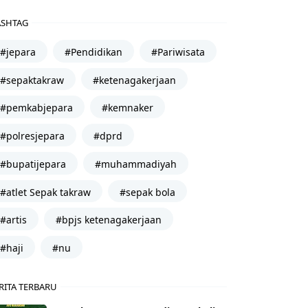
SHTAG
#jepara
#Pendidikan
#Pariwisata
#sepaktakraw
#ketenagakerjaan
#pemkabjepara
#kemnaker
#polresjepara
#dprd
#bupatijepara
#muhammadiyah
#atlet Sepak takraw
#sepak bola
#artis
#bpjs ketenagakerjaan
#haji
#nu
RITA TERBARU