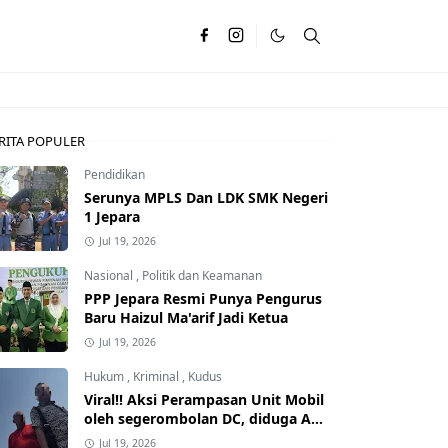
RITA POPULER
Pendidikan
Serunya MPLS Dan LDK SMK Negeri
1 Jepara
Jul 19, 2026
Nasional
,
Politik dan Keamanan
PPP Jepara Resmi Punya Pengurus
Baru Haizul Ma'arif Jadi Ketua
Jul 19, 2026
Hukum
,
Kriminal
,
Kudus
Viral!! Aksi Perampasan Unit Mobil
oleh segerombolan DC, diduga Ada
Dalangnya
Jul 19, 2026