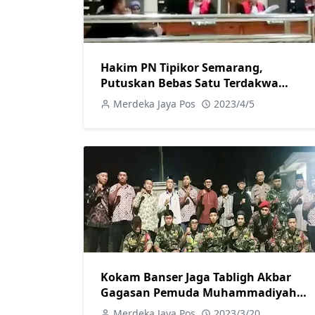
Hakim PN Tipikor Semarang,
Putuskan Bebas Satu Terdakwa
Korupsi
Merdeka Jaya Pos
2023/4/5
Kokam Banser Jaga Tabligh Akbar
Gagasan Pemuda Muhammadiyah
Singasari Karanglewas
Merdeka Jaya Pos
2023/3/20