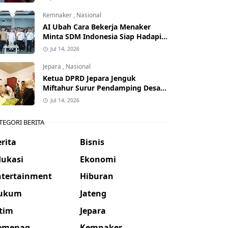
Kemnaker
,
Nasional
AI Ubah Cara Bekerja Menaker
Minta SDM Indonesia Siap Hadapi
Dunia Kerja Baru
Jul 14, 2026
Jepara
,
Nasional
Ketua DPRD Jepara Jenguk
Miftahur Surur Pendamping Desa
yang Sakit
Jul 14, 2026
TEGORI BERITA
rita
Bisnis
dukasi
Ekonomi
ntertainment
Hiburan
ukum
Jateng
atim
Jepara
emenag
Kemnaker