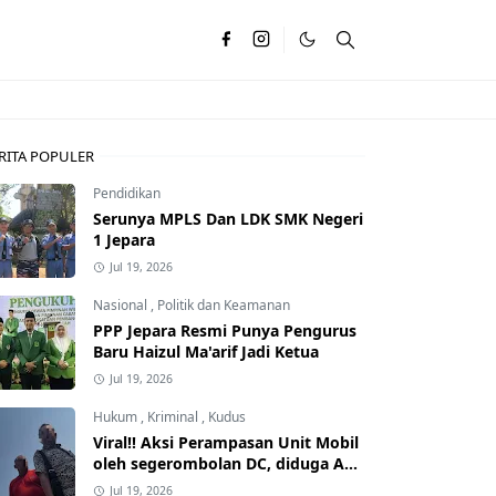
RITA POPULER
Pendidikan
Serunya MPLS Dan LDK SMK Negeri
1 Jepara
Jul 19, 2026
Nasional
,
Politik dan Keamanan
PPP Jepara Resmi Punya Pengurus
Baru Haizul Ma'arif Jadi Ketua
Jul 19, 2026
Hukum
,
Kriminal
,
Kudus
Viral!! Aksi Perampasan Unit Mobil
oleh segerombolan DC, diduga Ada
Dalangnya
Jul 19, 2026