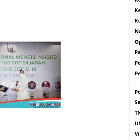
K
K
N
O
Pa
P
P
Po
S
T
"
U
Vi