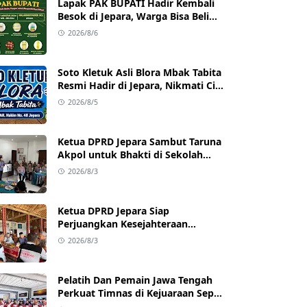
Lapak PAK BUPATI Hadir Kembali
Besok di Jepara, Warga Bisa Beli
Beras hingga Minyak Goreng
2026/8/6
dengan Harga Terjangkau
Soto Kletuk Asli Blora Mbak Tabita
Resmi Hadir di Jepara, Nikmati Cita
Rasa Autentik Mulai Rp10 Ribu
2026/8/5
Ketua DPRD Jepara Sambut Taruna
Akpol untuk Bhakti di Sekolah
Rakyat Jepara
2026/8/3
Ketua DPRD Jepara Siap
Perjuangkan Kesejahteraan
Satlinmas Jepara
2026/8/3
Pelatih Dan Pemain Jawa Tengah
Perkuat Timnas di Kejuaraan Sepak
takraw Internasional