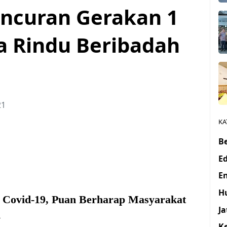
uncuran Gerakan 1
da Rindu Beribadah
21
KA
Be
E
E
H
g Covid-19, Puan Berharap Masyarakat
J
d
K