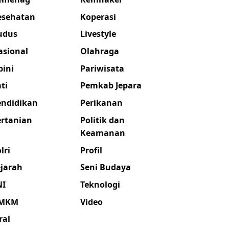
esehatan
Koperasi
udus
Livestyle
asional
Olahraga
pini
Pariwisata
ti
Pemkab Jepara
endidikan
Perikanan
ertanian
Politik dan
Keamanan
lri
Profil
ejarah
Seni Budaya
NI
Teknologi
MKM
Video
ral