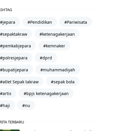
SHTAG
#jepara
#Pendidikan
#Pariwisata
#sepaktakraw
#ketenagakerjaan
#pemkabjepara
#kemnaker
#polresjepara
#dprd
#bupatijepara
#muhammadiyah
#atlet Sepak takraw
#sepak bola
#artis
#bpjs ketenagakerjaan
#haji
#nu
RITA TERBARU