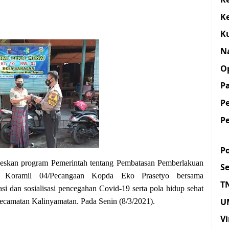
K
K
N
O
Pa
P
P
Po
skan program Pemerintah tentang Pembatasan Pemberlakuan
S
a Koramil 04/Pecangaan Kopda Eko Prasetyo bersama
T
i dan sosialisasi pencegahan Covid-19 serta pola hidup sehat
U
ecamatan Kalinyamatan. Pada Senin (8/3/2021).
Vi