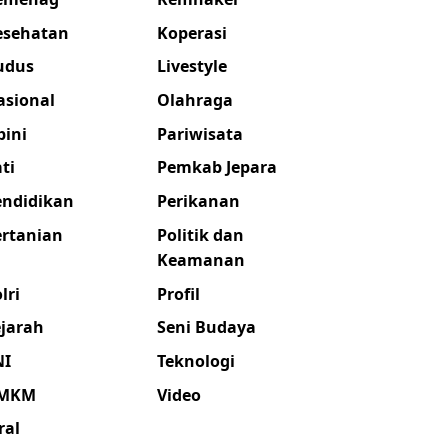
esehatan
Koperasi
udus
Livestyle
asional
Olahraga
pini
Pariwisata
ti
Pemkab Jepara
endidikan
Perikanan
ertanian
Politik dan
Keamanan
lri
Profil
ejarah
Seni Budaya
NI
Teknologi
MKM
Video
ral