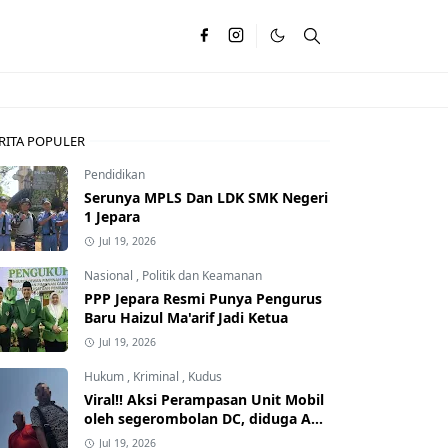
RITA POPULER
Pendidikan
Serunya MPLS Dan LDK SMK Negeri
1 Jepara
Jul 19, 2026
Nasional
,
Politik dan Keamanan
PPP Jepara Resmi Punya Pengurus
Baru Haizul Ma'arif Jadi Ketua
Jul 19, 2026
Hukum
,
Kriminal
,
Kudus
Viral!! Aksi Perampasan Unit Mobil
oleh segerombolan DC, diduga Ada
Dalangnya
Jul 19, 2026