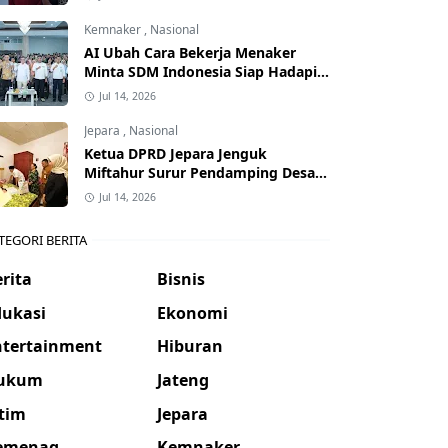
Kemnaker
,
Nasional
AI Ubah Cara Bekerja Menaker
Minta SDM Indonesia Siap Hadapi
Dunia Kerja Baru
Jul 14, 2026
Jepara
,
Nasional
Ketua DPRD Jepara Jenguk
Miftahur Surur Pendamping Desa
yang Sakit
Jul 14, 2026
TEGORI BERITA
rita
Bisnis
dukasi
Ekonomi
ntertainment
Hiburan
ukum
Jateng
atim
Jepara
emenag
Kemnaker