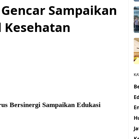
i Gencar Sampaikan
l Kesehatan
1
KA
Be
E
us Bersinergi Sampaikan Edukasi
E
H
J
K