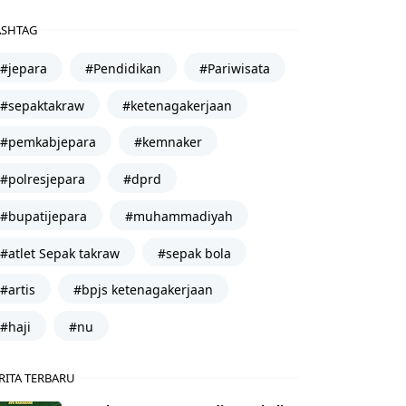
SHTAG
#jepara
#Pendidikan
#Pariwisata
#sepaktakraw
#ketenagakerjaan
#pemkabjepara
#kemnaker
#polresjepara
#dprd
#bupatijepara
#muhammadiyah
#atlet Sepak takraw
#sepak bola
#artis
#bpjs ketenagakerjaan
#haji
#nu
RITA TERBARU