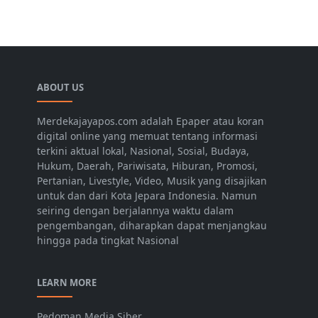
ABOUT US
Merdekajayapos.com adalah Epaper atau koran
digital online yang memuat tentang informasi
terkini aktual lokal, Nasional, Sosial, Budaya,
Hukum, Daerah, Pariwisata, Hiburan, Promosi,
Pertanian, Livestyle, Video, Musik yang disajikan
untuk dan dari Kota Jepara Indonesia. Namun
seiring dengan berjalannya waktu dalam
pengembangan, diharapkan dapat menjangkau
hingga pada tingkat Nasional
LEARN MORE
Pedoman Media Siber