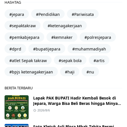
HASHTAG
#jepara
#Pendidikan
#Pariwisata
#sepaktakraw
#ketenagakerjaan
#pemkabjepara
#kemnaker
#polresjepara
#dprd
#bupatijepara
#muhammadiyah
#atlet Sepak takraw
#sepak bola
#artis
#bpjs ketenagakerjaan
#haji
#nu
BERITA TERBARU
Lapak PAK BUPATI Hadir Kembali Besok di
Jepara, Warga Bisa Beli Beras hingga Minyak
Goreng dengan Harga Terjangkau
2026/8/6
Soto Kletuk Asli Blora Mbak Tabita Resmi