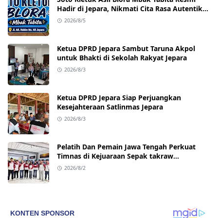
Hadir di Jepara, Nikmati Cita Rasa Autentik
Mulai Rp10 Ribu
2026/8/5
Ketua DPRD Jepara Sambut Taruna Akpol
untuk Bhakti di Sekolah Rakyat Jepara
2026/8/3
Ketua DPRD Jepara Siap Perjuangkan
Kesejahteraan Satlinmas Jepara
2026/8/3
Pelatih Dan Pemain Jawa Tengah Perkuat
Timnas di Kejuaraan Sepak takraw
Internasional
2026/8/2