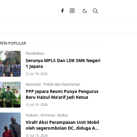
RITA POPULER
Pendidikan
Serunya MPLS Dan LDK SMK Negeri
1 Jepara
Jul 19, 2026
Nasional
,
Politik dan Keamanan
PPP Jepara Resmi Punya Pengurus
Baru Haizul Ma'arif Jadi Ketua
Jul 19, 2026
Hukum
,
Kriminal
,
Kudus
Viral!! Aksi Perampasan Unit Mobil
oleh segerombolan DC, diduga Ada
Dalangnya
Jul 19, 2026