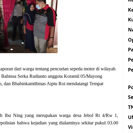
K
K
N
O
Pa
P
P
laporan dari warga tentang pencurian sepeda motor di wilayah
 Babinsa Serka Rudianto anggota Koramil 05/Mayong
n, dan Bhabinkamtibmas Aiptu Roi mendatangi Tempat
Po
S
T
oleh Ibu Ning yang merupakan warga desa Jebol Rt 4/Rw 1,
U
polisian bahwa kejadian yang dialaminya sekitar pukul 03.00
Vi