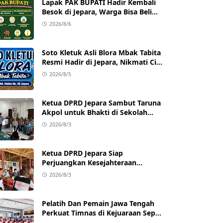
Lapak PAK BUPATI Hadir Kembali
Besok di Jepara, Warga Bisa Beli
Beras hingga Minyak Goreng
2026/8/6
dengan Harga Terjangkau
Soto Kletuk Asli Blora Mbak Tabita
Resmi Hadir di Jepara, Nikmati Cita
Rasa Autentik Mulai Rp10 Ribu
2026/8/5
Ketua DPRD Jepara Sambut Taruna
Akpol untuk Bhakti di Sekolah
Rakyat Jepara
2026/8/3
Ketua DPRD Jepara Siap
Perjuangkan Kesejahteraan
Satlinmas Jepara
2026/8/3
Pelatih Dan Pemain Jawa Tengah
Perkuat Timnas di Kejuaraan Sepak
takraw Internasional