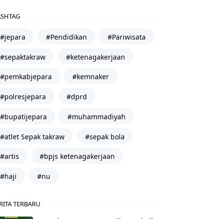
SHTAG
#jepara
#Pendidikan
#Pariwisata
#sepaktakraw
#ketenagakerjaan
#pemkabjepara
#kemnaker
#polresjepara
#dprd
#bupatijepara
#muhammadiyah
#atlet Sepak takraw
#sepak bola
#artis
#bpjs ketenagakerjaan
#haji
#nu
RITA TERBARU