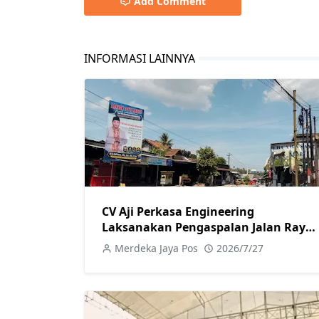
Add Comment
INFORMASI LAINNYA
CV Aji Perkasa Engineering
Laksanakan Pengaspalan Jalan Raya
Kecapi untuk Tingkatkan Kualitas
Merdeka Jaya Pos
2026/7/27
Infrastruktur