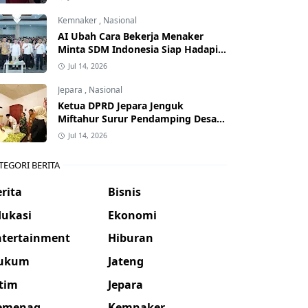
Kemnaker
,
Nasional
AI Ubah Cara Bekerja Menaker
Minta SDM Indonesia Siap Hadapi
Dunia Kerja Baru
Jul 14, 2026
Jepara
,
Nasional
Ketua DPRD Jepara Jenguk
Miftahur Surur Pendamping Desa
yang Sakit
Jul 14, 2026
TEGORI BERITA
rita
Bisnis
dukasi
Ekonomi
ntertainment
Hiburan
ukum
Jateng
atim
Jepara
emenag
Kemnaker