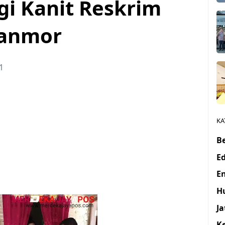
i Kanit Reskrim
ranmor
1
KA
Be
E
E
H
J
K