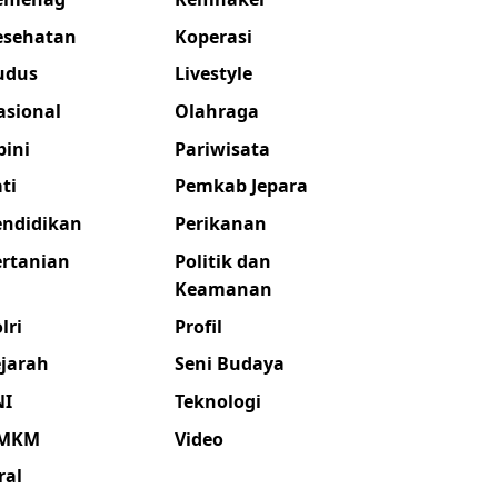
esehatan
Koperasi
udus
Livestyle
asional
Olahraga
pini
Pariwisata
ti
Pemkab Jepara
endidikan
Perikanan
ertanian
Politik dan
Keamanan
lri
Profil
ejarah
Seni Budaya
NI
Teknologi
MKM
Video
ral