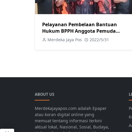
Pelayanan Pembelaan Bantuan
Hukum BPPH Anggota Pemuda
Pancasila Jateng Gratis
Merdeka Jaya Pos
2022/5/31
ABOUT US
L
Merdekajayapos.com adalah Epaper
P
atau koran digital online yang
K
memuat tentang informasi terkini
A
aktual lokal, Nasional, Sosial, Budaya,