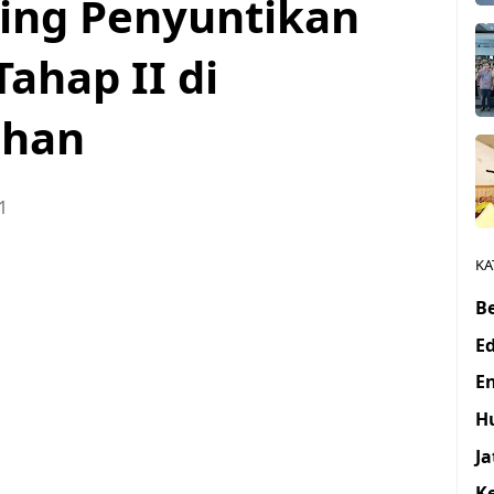
ing Penyuntikan
Tahap II di
ahan
1
KA
Be
E
E
H
J
K