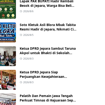
Lapak PAK BUPATI Hadir Kembali
Besok di Jepara, Warga Bisa Beli
Beras hingga Minyak Goreng
2026/8/6
dengan Harga Terjangkau
Soto Kletuk Asli Blora Mbak Tabita
Resmi Hadir di Jepara, Nikmati Cita
Rasa Autentik Mulai Rp10 Ribu
2026/8/5
Ketua DPRD Jepara Sambut Taruna
Akpol untuk Bhakti di Sekolah
Rakyat Jepara
2026/8/3
Ketua DPRD Jepara Siap
Perjuangkan Kesejahteraan
Satlinmas Jepara
2026/8/3
Pelatih Dan Pemain Jawa Tengah
Perkuat Timnas di Kejuaraan Sepak
takraw Internasional