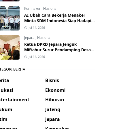
Kemnaker
,
Nasional
AI Ubah Cara Bekerja Menaker
Minta SDM Indonesia Siap Hadapi
Dunia Kerja Baru
Jul 14, 2026
Jepara
,
Nasional
Ketua DPRD Jepara Jenguk
Miftahur Surur Pendamping Desa
yang Sakit
Jul 14, 2026
TEGORI BERITA
rita
Bisnis
dukasi
Ekonomi
ntertainment
Hiburan
ukum
Jateng
atim
Jepara
emenag
Kemnaker