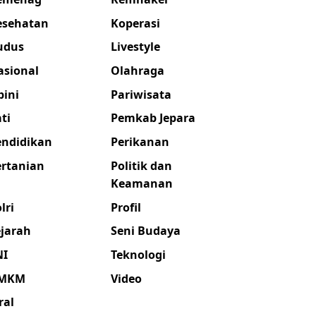
esehatan
Koperasi
udus
Livestyle
asional
Olahraga
pini
Pariwisata
ti
Pemkab Jepara
endidikan
Perikanan
ertanian
Politik dan
Keamanan
lri
Profil
ejarah
Seni Budaya
NI
Teknologi
MKM
Video
ral