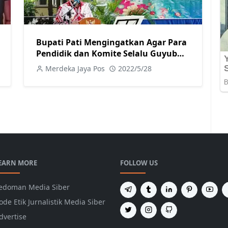
Bupati Pati Mengingatkan Agar Para
Pendidik dan Komite Selalu Guyub
Rukunb
Merdeka Jaya Pos
2022/5/28
EARN MORE
FOLLOW US
edoman Media Siber
ode Etik Jurnalistik Media Siber
dvertise