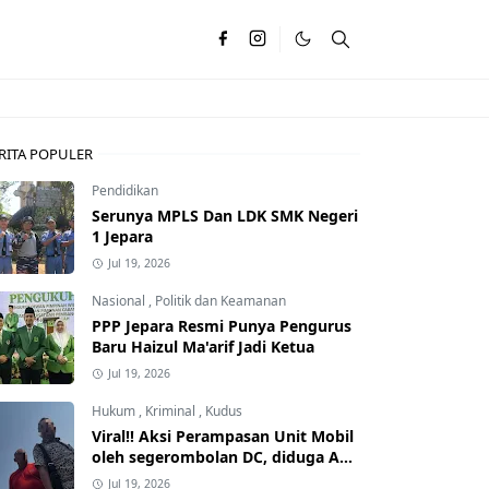
RITA POPULER
Pendidikan
Serunya MPLS Dan LDK SMK Negeri
1 Jepara
Jul 19, 2026
Nasional
,
Politik dan Keamanan
PPP Jepara Resmi Punya Pengurus
Baru Haizul Ma'arif Jadi Ketua
Jul 19, 2026
Hukum
,
Kriminal
,
Kudus
Viral!! Aksi Perampasan Unit Mobil
oleh segerombolan DC, diduga Ada
Dalangnya
Jul 19, 2026