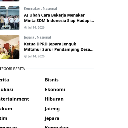
Kemnaker
,
Nasional
AI Ubah Cara Bekerja Menaker
Minta SDM Indonesia Siap Hadapi
Dunia Kerja Baru
Jul 14, 2026
Jepara
,
Nasional
Ketua DPRD Jepara Jenguk
Miftahur Surur Pendamping Desa
yang Sakit
Jul 14, 2026
TEGORI BERITA
rita
Bisnis
dukasi
Ekonomi
ntertainment
Hiburan
ukum
Jateng
atim
Jepara
emenag
Kemnaker