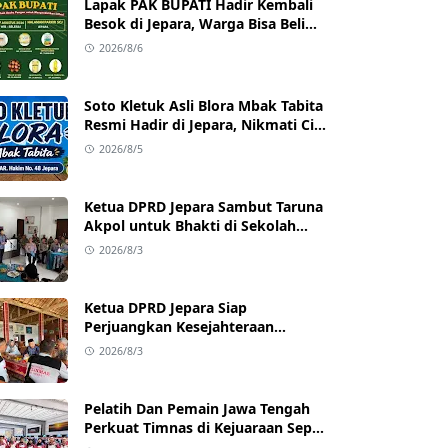
Lapak PAK BUPATI Hadir Kembali
Besok di Jepara, Warga Bisa Beli
Beras hingga Minyak Goreng
2026/8/6
dengan Harga Terjangkau
Soto Kletuk Asli Blora Mbak Tabita
Resmi Hadir di Jepara, Nikmati Cita
Rasa Autentik Mulai Rp10 Ribu
2026/8/5
Ketua DPRD Jepara Sambut Taruna
Akpol untuk Bhakti di Sekolah
Rakyat Jepara
2026/8/3
Ketua DPRD Jepara Siap
Perjuangkan Kesejahteraan
Satlinmas Jepara
2026/8/3
Pelatih Dan Pemain Jawa Tengah
Perkuat Timnas di Kejuaraan Sepak
takraw Internasional