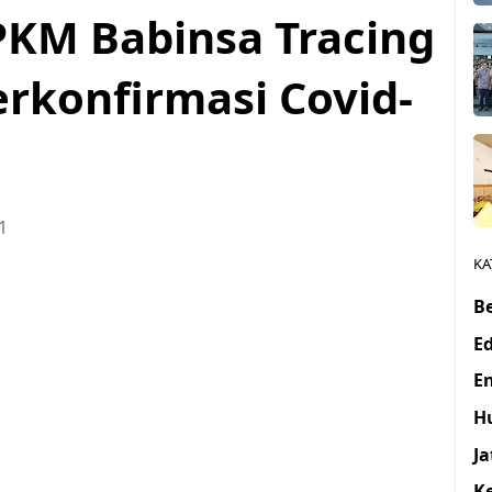
KM Babinsa Tracing
erkonfirmasi Covid-
1
KA
Be
E
E
H
J
K