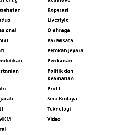
esehatan
Koperasi
udus
Livestyle
asional
Olahraga
pini
Pariwisata
ti
Pemkab Jepara
endidikan
Perikanan
ertanian
Politik dan
Keamanan
lri
Profil
ejarah
Seni Budaya
NI
Teknologi
MKM
Video
ral