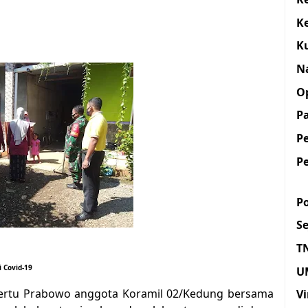
K
K
N
O
Pa
P
P
Po
S
T
 Covid-19
U
ertu Prabowo anggota Koramil 02/Kedung bersama
Vi