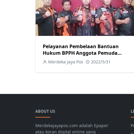
Pelayanan Pembelaan Bantuan
Hukum BPPH Anggota Pemuda
Pancasila Jateng Gratis
Merdeka Jaya Pos
2022/5/31
ABOUT US
L
Merdekajayapos.com adalah Epaper
P
atau koran digital online yang