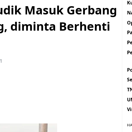
K
dik Masuk Gerbang
N
g, diminta Berhenti
O
Pa
P
P
21
Po
S
T
U
Vi
HA