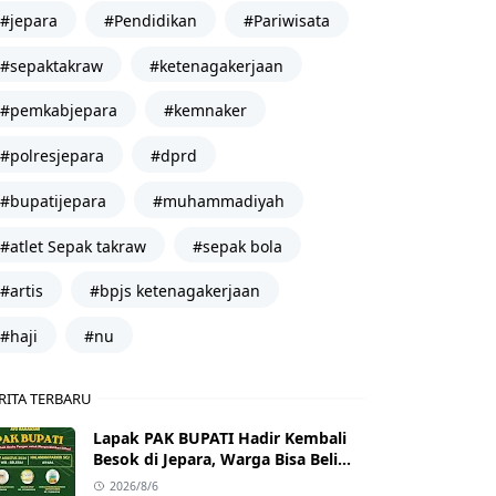
#jepara
#Pendidikan
#Pariwisata
#sepaktakraw
#ketenagakerjaan
#pemkabjepara
#kemnaker
#polresjepara
#dprd
#bupatijepara
#muhammadiyah
#atlet Sepak takraw
#sepak bola
#artis
#bpjs ketenagakerjaan
#haji
#nu
RITA TERBARU
Lapak PAK BUPATI Hadir Kembali
Besok di Jepara, Warga Bisa Beli
Beras hingga Minyak Goreng
2026/8/6