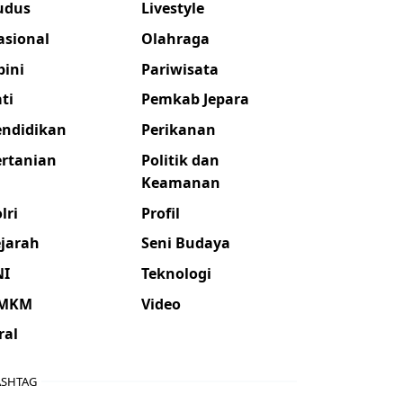
udus
Livestyle
asional
Olahraga
pini
Pariwisata
ti
Pemkab Jepara
endidikan
Perikanan
ertanian
Politik dan
Keamanan
lri
Profil
ejarah
Seni Budaya
NI
Teknologi
MKM
Video
ral
SHTAG