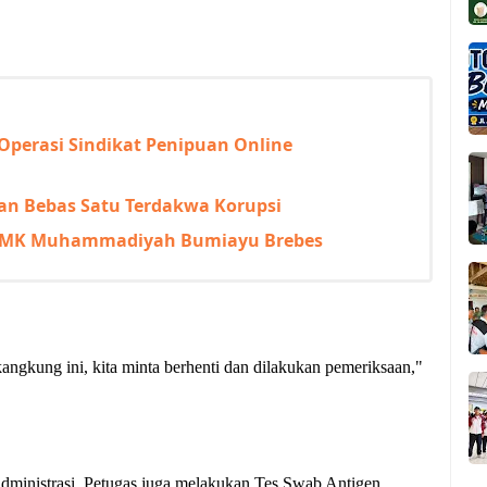
Operasi Sindikat Penipuan Online
an Bebas Satu Terdakwa Korupsi
i SMK Muhammadiyah Bumiayu Brebes
ngkung ini, kita minta berhenti dan dilakukan pemeriksaan,"
n administrasi, Petugas juga melakukan Tes Swab Antigen