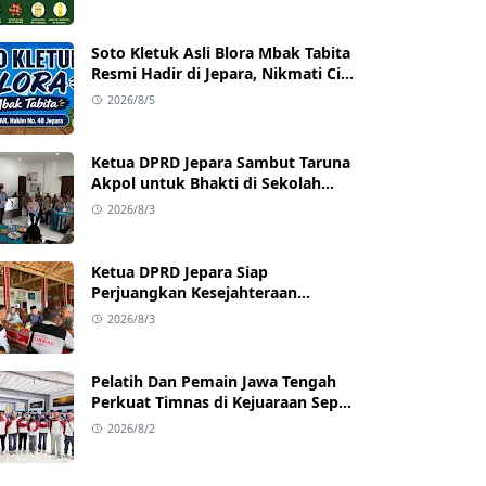
dengan Harga Terjangkau
Soto Kletuk Asli Blora Mbak Tabita
Resmi Hadir di Jepara, Nikmati Cita
Rasa Autentik Mulai Rp10 Ribu
2026/8/5
Ketua DPRD Jepara Sambut Taruna
Akpol untuk Bhakti di Sekolah
Rakyat Jepara
2026/8/3
Ketua DPRD Jepara Siap
Perjuangkan Kesejahteraan
Satlinmas Jepara
2026/8/3
Pelatih Dan Pemain Jawa Tengah
Perkuat Timnas di Kejuaraan Sepak
takraw Internasional
2026/8/2