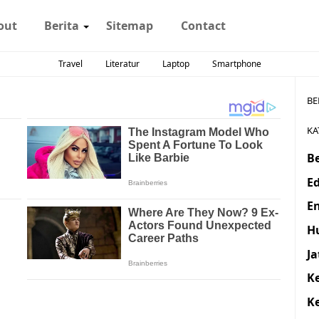
out
Berita
Sitemap
Contact
Travel
Literatur
Laptop
Smartphone
BE
KA
Be
E
E
H
J
K
K