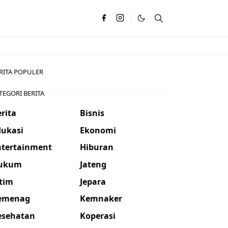
RITA POPULER
TEGORI BERITA
rita
Bisnis
dukasi
Ekonomi
ntertainment
Hiburan
ukum
Jateng
atim
Jepara
emenag
Kemnaker
esehatan
Koperasi