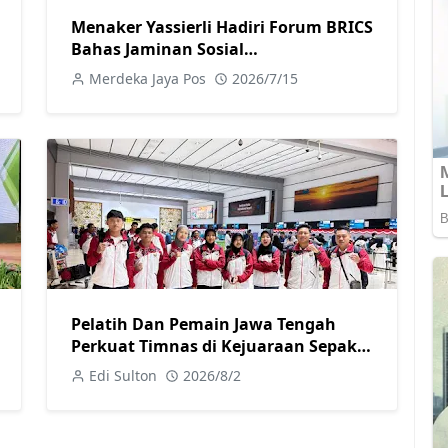
Menaker Yassierli Hadiri Forum BRICS
Bahas Jaminan Sosial
Pengembangan Keterampilan dan
Merdeka Jaya Pos
2026/7/15
Dunia Kerja Digital
Pelatih Dan Pemain Jawa Tengah
Perkuat Timnas di Kejuaraan Sepak
takraw Internasional
Edi Sulton
2026/8/2