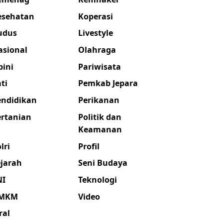
esehatan
Koperasi
udus
Livestyle
asional
Olahraga
pini
Pariwisata
ti
Pemkab Jepara
endidikan
Perikanan
ertanian
Politik dan
Keamanan
lri
Profil
ejarah
Seni Budaya
NI
Teknologi
MKM
Video
ral