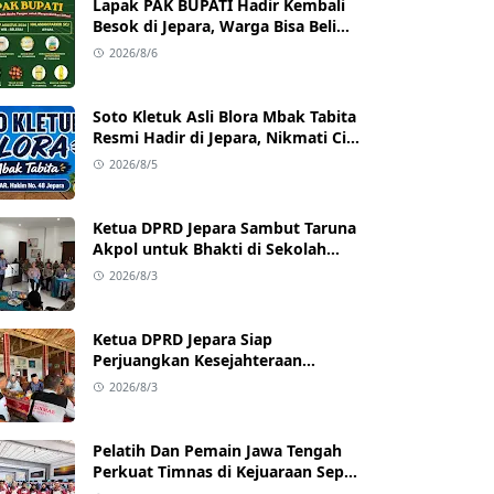
Lapak PAK BUPATI Hadir Kembali
Besok di Jepara, Warga Bisa Beli
Beras hingga Minyak Goreng
2026/8/6
dengan Harga Terjangkau
Soto Kletuk Asli Blora Mbak Tabita
Resmi Hadir di Jepara, Nikmati Cita
Rasa Autentik Mulai Rp10 Ribu
2026/8/5
Ketua DPRD Jepara Sambut Taruna
Akpol untuk Bhakti di Sekolah
Rakyat Jepara
2026/8/3
Ketua DPRD Jepara Siap
Perjuangkan Kesejahteraan
Satlinmas Jepara
2026/8/3
Pelatih Dan Pemain Jawa Tengah
Perkuat Timnas di Kejuaraan Sepak
takraw Internasional