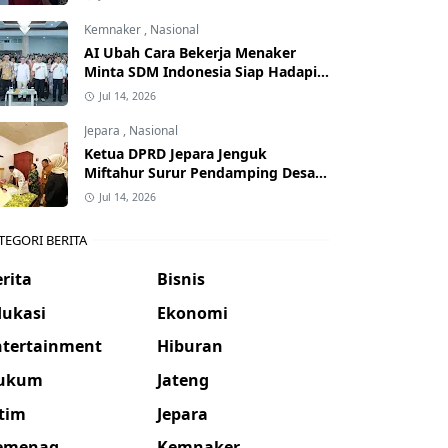
Kemnaker
,
Nasional
AI Ubah Cara Bekerja Menaker
Minta SDM Indonesia Siap Hadapi
Dunia Kerja Baru
Jul 14, 2026
Jepara
,
Nasional
Ketua DPRD Jepara Jenguk
Miftahur Surur Pendamping Desa
yang Sakit
Jul 14, 2026
TEGORI BERITA
rita
Bisnis
dukasi
Ekonomi
ntertainment
Hiburan
ukum
Jateng
atim
Jepara
emenag
Kemnaker