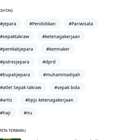
SHTAG
#jepara
#Pendidikan
#Pariwisata
#sepaktakraw
#ketenagakerjaan
#pemkabjepara
#kemnaker
#polresjepara
#dprd
#bupatijepara
#muhammadiyah
#atlet Sepak takraw
#sepak bola
#artis
#bpjs ketenagakerjaan
#haji
#nu
RITA TERBARU