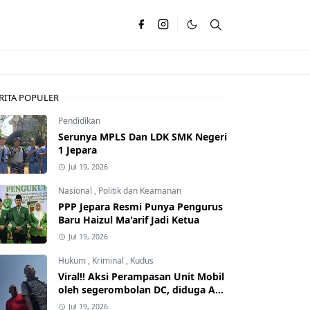
RITA POPULER
Pendidikan
Serunya MPLS Dan LDK SMK Negeri
1 Jepara
Jul 19, 2026
Nasional
,
Politik dan Keamanan
PPP Jepara Resmi Punya Pengurus
Baru Haizul Ma'arif Jadi Ketua
Jul 19, 2026
Hukum
,
Kriminal
,
Kudus
Viral!! Aksi Perampasan Unit Mobil
oleh segerombolan DC, diduga Ada
Dalangnya
Jul 19, 2026