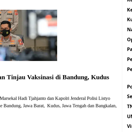
K
K
N
O
Pa
P
P
an Tinjau Vaksinasi di Bandung, Kudus
Po
S
sekal Hadi Tjahjanto dan Kapolri Jenderal Polisi Listyo
T
t ke Bandung, Jawa Barat, Kudus, Jawa Tengah dan Bangkalan,
U
Vi