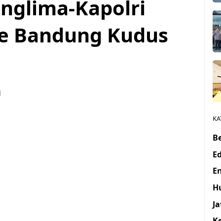
anglima-Kapolri
 Ke Bandung Kudus
1
KA
Be
E
E
H
J
K