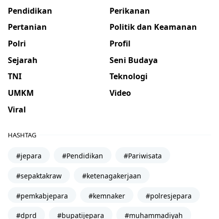
Pendidikan
Perikanan
Pertanian
Politik dan Keamanan
Polri
Profil
Sejarah
Seni Budaya
TNI
Teknologi
UMKM
Video
Viral
HASHTAG
#jepara
#Pendidikan
#Pariwisata
#sepaktakraw
#ketenagakerjaan
#pemkabjepara
#kemnaker
#polresjepara
#dprd
#bupatijepara
#muhammadiyah