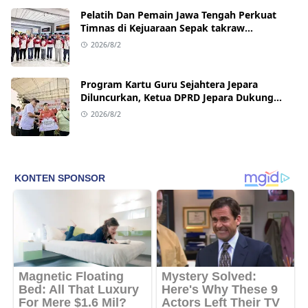
Pelatih Dan Pemain Jawa Tengah Perkuat
Timnas di Kejuaraan Sepak takraw
Internasional
2026/8/2
Program Kartu Guru Sejahtera Jepara
Diluncurkan, Ketua DPRD Jepara Dukung
Kesejahteraan Guru
2026/8/2