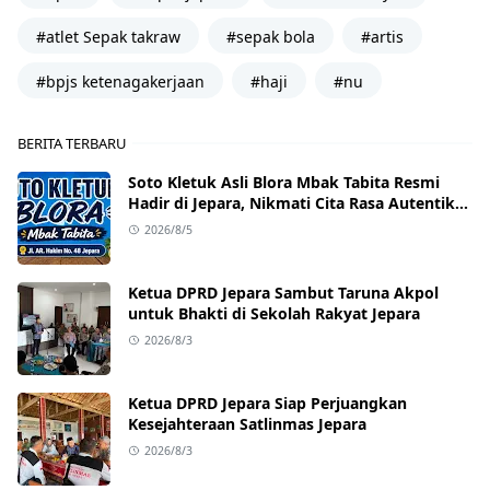
#atlet Sepak takraw
#sepak bola
#artis
#bpjs ketenagakerjaan
#haji
#nu
BERITA TERBARU
Soto Kletuk Asli Blora Mbak Tabita Resmi
Hadir di Jepara, Nikmati Cita Rasa Autentik
Mulai Rp10 Ribu
2026/8/5
Ketua DPRD Jepara Sambut Taruna Akpol
untuk Bhakti di Sekolah Rakyat Jepara
2026/8/3
Ketua DPRD Jepara Siap Perjuangkan
Kesejahteraan Satlinmas Jepara
2026/8/3