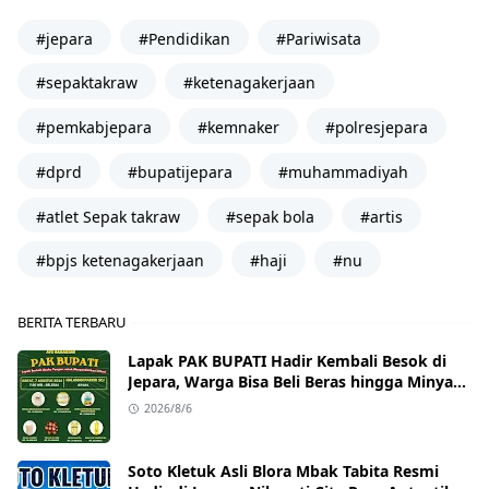
#jepara
#Pendidikan
#Pariwisata
#sepaktakraw
#ketenagakerjaan
#pemkabjepara
#kemnaker
#polresjepara
#dprd
#bupatijepara
#muhammadiyah
#atlet Sepak takraw
#sepak bola
#artis
#bpjs ketenagakerjaan
#haji
#nu
BERITA TERBARU
Lapak PAK BUPATI Hadir Kembali Besok di
Jepara, Warga Bisa Beli Beras hingga Minyak
Goreng dengan Harga Terjangkau
2026/8/6
Soto Kletuk Asli Blora Mbak Tabita Resmi