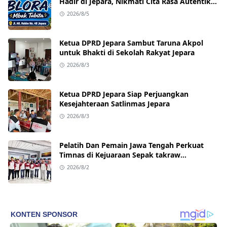
Hadir di Jepara, Nikmati Cita Rasa Autentik
Mulai Rp10 Ribu
2026/8/5
Ketua DPRD Jepara Sambut Taruna Akpol
untuk Bhakti di Sekolah Rakyat Jepara
2026/8/3
Ketua DPRD Jepara Siap Perjuangkan
Kesejahteraan Satlinmas Jepara
2026/8/3
Pelatih Dan Pemain Jawa Tengah Perkuat
Timnas di Kejuaraan Sepak takraw
Internasional
2026/8/2