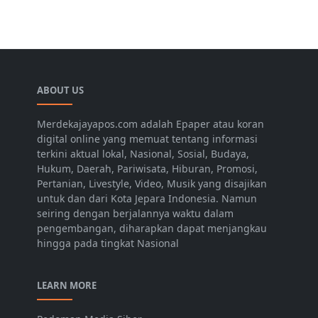
ABOUT US
Merdekajayapos.com adalah Epaper atau koran
digital online yang memuat tentang informasi
terkini aktual lokal, Nasional, Sosial, Budaya,
Hukum, Daerah, Pariwisata, Hiburan, Promosi,
Pertanian, Livestyle, Video, Musik yang disajikan
untuk dan dari Kota Jepara Indonesia. Namun
seiring dengan berjalannya waktu dalam
pengembangan, diharapkan dapat menjangkau
hingga pada tingkat Nasional
LEARN MORE