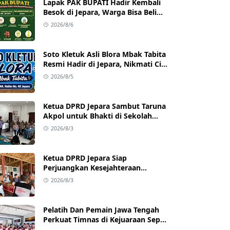
Lapak PAK BUPATI Hadir Kembali
Besok di Jepara, Warga Bisa Beli
Beras hingga Minyak Goreng
2026/8/6
dengan Harga Terjangkau
Soto Kletuk Asli Blora Mbak Tabita
Resmi Hadir di Jepara, Nikmati Cita
Rasa Autentik Mulai Rp10 Ribu
2026/8/5
Ketua DPRD Jepara Sambut Taruna
Akpol untuk Bhakti di Sekolah
Rakyat Jepara
2026/8/3
Ketua DPRD Jepara Siap
Perjuangkan Kesejahteraan
Satlinmas Jepara
2026/8/3
Pelatih Dan Pemain Jawa Tengah
Perkuat Timnas di Kejuaraan Sepak
takraw Internasional