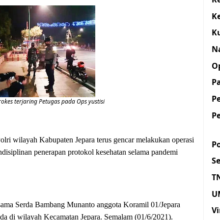
K
K
N
O
Pa
P
okes terjaring Petugas pada Ops yustisi
P
ri wilayah Kabupaten Jepara terus gencar melakukan operasi
Po
endisiplinan penerapan protokol kesehatan selama pandemi
S
T
U
ersama Serda Bambang Munanto anggota Koramil 01/Jepara
Vi
da di wilayah Kecamatan Jepara. Semalam (01/6/2021).