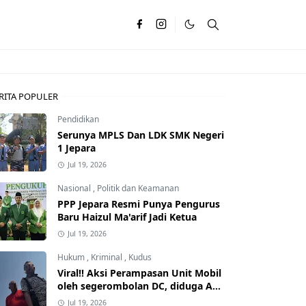
RITA POPULER
Pendidikan
Serunya MPLS Dan LDK SMK Negeri
1 Jepara
Jul 19, 2026
Nasional
,
Politik dan Keamanan
PPP Jepara Resmi Punya Pengurus
Baru Haizul Ma'arif Jadi Ketua
Jul 19, 2026
Hukum
,
Kriminal
,
Kudus
Viral!! Aksi Perampasan Unit Mobil
oleh segerombolan DC, diduga Ada
Dalangnya
Jul 19, 2026