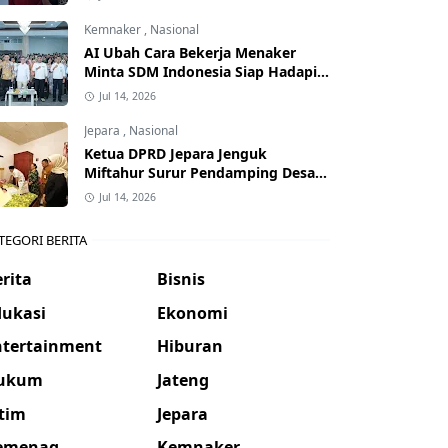
Kemnaker
,
Nasional
AI Ubah Cara Bekerja Menaker
Minta SDM Indonesia Siap Hadapi
Dunia Kerja Baru
Jul 14, 2026
Jepara
,
Nasional
Ketua DPRD Jepara Jenguk
Miftahur Surur Pendamping Desa
yang Sakit
Jul 14, 2026
TEGORI BERITA
rita
Bisnis
dukasi
Ekonomi
ntertainment
Hiburan
ukum
Jateng
atim
Jepara
emenag
Kemnaker