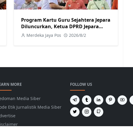
Program Kartu Guru Sejahtera Jepara
Diluncurkan, Ketua DPRD Jepara
Dukung Kesejahteraan Guru
Merdeka Jaya Pos
2026/8/2
EARN MORE
FOLLOW US
edoman Media Siber
ode Etik Jurnalistik Media Siber
dvertise
isclaimer
rivacy Policy