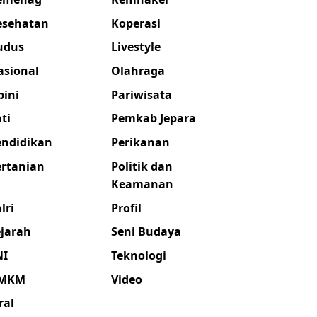
esehatan
Koperasi
udus
Livestyle
asional
Olahraga
pini
Pariwisata
ti
Pemkab Jepara
endidikan
Perikanan
ertanian
Politik dan
Keamanan
lri
Profil
ejarah
Seni Budaya
NI
Teknologi
MKM
Video
ral