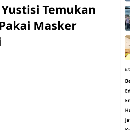
 Yustisi Temukan
Pakai Masker
i
KA
Be
E
E
H
J
K