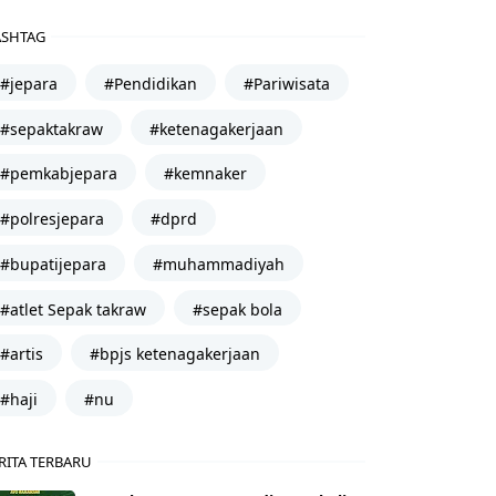
SHTAG
#jepara
#Pendidikan
#Pariwisata
#sepaktakraw
#ketenagakerjaan
#pemkabjepara
#kemnaker
#polresjepara
#dprd
#bupatijepara
#muhammadiyah
#atlet Sepak takraw
#sepak bola
#artis
#bpjs ketenagakerjaan
#haji
#nu
RITA TERBARU