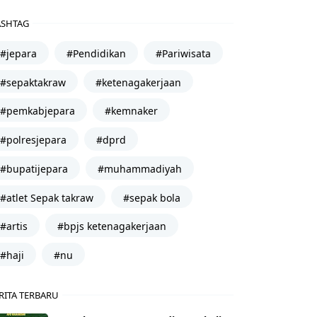
SHTAG
#jepara
#Pendidikan
#Pariwisata
#sepaktakraw
#ketenagakerjaan
#pemkabjepara
#kemnaker
#polresjepara
#dprd
#bupatijepara
#muhammadiyah
#atlet Sepak takraw
#sepak bola
#artis
#bpjs ketenagakerjaan
#haji
#nu
RITA TERBARU