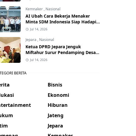
Kemnaker
,
Nasional
AI Ubah Cara Bekerja Menaker
Minta SDM Indonesia Siap Hadapi
Dunia Kerja Baru
Jul 14, 2026
Jepara
,
Nasional
Ketua DPRD Jepara Jenguk
Miftahur Surur Pendamping Desa
yang Sakit
Jul 14, 2026
TEGORI BERITA
rita
Bisnis
dukasi
Ekonomi
ntertainment
Hiburan
ukum
Jateng
atim
Jepara
emenag
Kemnaker