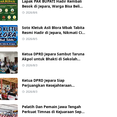
Lapak PAK BUPATI Hadir Kembali
Besok di Jepara, Warga Bisa Beli
Beras hingga Minyak Goreng
2026/8/6
dengan Harga Terjangkau
Soto Kletuk Asli Blora Mbak Tabita
Resmi Hadir di Jepara, Nikmati Cita
Rasa Autentik Mulai Rp10 Ribu
2026/8/5
Ketua DPRD Jepara Sambut Taruna
Akpol untuk Bhakti di Sekolah
Rakyat Jepara
2026/8/3
Ketua DPRD Jepara Siap
Perjuangkan Kesejahteraan
Satlinmas Jepara
2026/8/3
Pelatih Dan Pemain Jawa Tengah
Perkuat Timnas di Kejuaraan Sepak
takraw Internasional