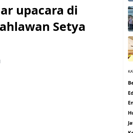
ar upacara di
ahlawan Setya
1
KA
Be
E
E
H
J
K