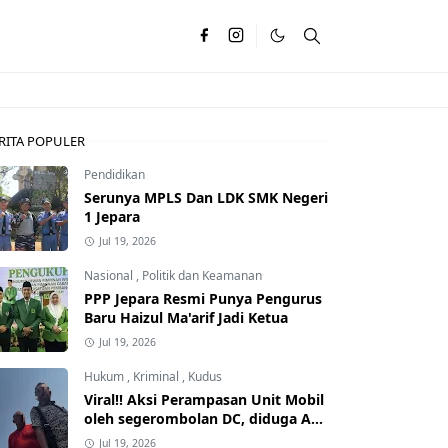
RITA POPULER
Pendidikan
Serunya MPLS Dan LDK SMK Negeri
1 Jepara
Jul 19, 2026
Nasional
,
Politik dan Keamanan
PPP Jepara Resmi Punya Pengurus
Baru Haizul Ma'arif Jadi Ketua
Jul 19, 2026
Hukum
,
Kriminal
,
Kudus
Viral!! Aksi Perampasan Unit Mobil
oleh segerombolan DC, diduga Ada
Dalangnya
Jul 19, 2026