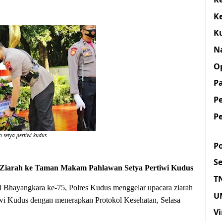
K
K
N
O
Pa
P
P
setya pertiwi kudus
Po
S
Ziarah ke Taman Makam Pahlawan Setya Pertiwi Kudus
T
hayangkara ke-75, Polres Kudus menggelar upacara ziarah
U
i Kudus dengan menerapkan Protokol Kesehatan, Selasa
Vi