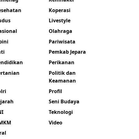
esehatan
Koperasi
udus
Livestyle
asional
Olahraga
pini
Pariwisata
ti
Pemkab Jepara
endidikan
Perikanan
ertanian
Politik dan
Keamanan
lri
Profil
ejarah
Seni Budaya
NI
Teknologi
MKM
Video
ral