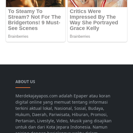
ABOUT US
Merdekajayapos.com adalah Epaper atau koran
digital online yang memuat tentang informasi
terkini aktual lokal, Nasional, Sosial, Budaya,
Hukum, Daerah, Pariwisata, Hiburan, Promosi,
Pertanian, Livestyle, Video, Musik yang disajikan
untuk dan dari Kota Jepara Indonesia. Namun