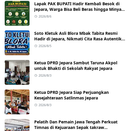
Lapak PAK BUPATI Hadir Kembali Besok di
Jepara, Warga Bisa Beli Beras hingga Minyak
Goreng dengan Harga Terjangkau
2026/8/6
Soto Kletuk Asli Blora Mbak Tabita Resmi
Hadir di Jepara, Nikmati Cita Rasa Autentik
Mulai Rp10 Ribu
2026/8/5
Ketua DPRD Jepara Sambut Taruna Akpol
untuk Bhakti di Sekolah Rakyat Jepara
2026/8/3
Ketua DPRD Jepara Siap Perjuangkan
Kesejahteraan Satlinmas Jepara
2026/8/3
Pelatih Dan Pemain Jawa Tengah Perkuat
Timnas di Kejuaraan Sepak takraw