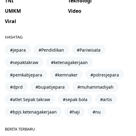
TNI
Teknologi
UMKM
Video
Viral
HASHTAG
#jepara
#Pendidikan
#Pariwisata
#sepaktakraw
#ketenagakerjaan
#pemkabjepara
#kemnaker
#polresjepara
#dprd
#bupatijepara
#muhammadiyah
#atlet Sepak takraw
#sepak bola
#artis
#bpjs ketenagakerjaan
#haji
#nu
BERITA TERBARU