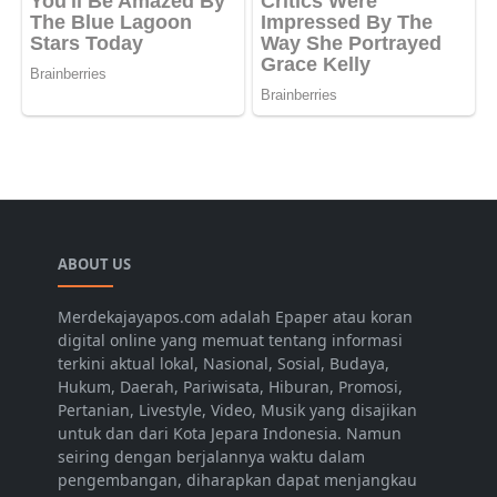
ABOUT US
Merdekajayapos.com adalah Epaper atau koran
digital online yang memuat tentang informasi
terkini aktual lokal, Nasional, Sosial, Budaya,
Hukum, Daerah, Pariwisata, Hiburan, Promosi,
Pertanian, Livestyle, Video, Musik yang disajikan
untuk dan dari Kota Jepara Indonesia. Namun
seiring dengan berjalannya waktu dalam
pengembangan, diharapkan dapat menjangkau