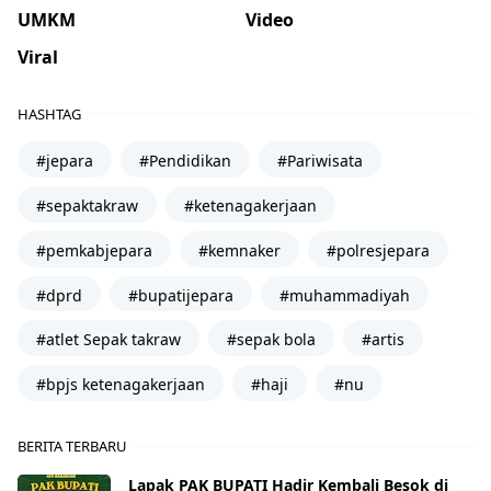
UMKM
Video
Viral
HASHTAG
#jepara
#Pendidikan
#Pariwisata
#sepaktakraw
#ketenagakerjaan
#pemkabjepara
#kemnaker
#polresjepara
#dprd
#bupatijepara
#muhammadiyah
#atlet Sepak takraw
#sepak bola
#artis
#bpjs ketenagakerjaan
#haji
#nu
BERITA TERBARU
Lapak PAK BUPATI Hadir Kembali Besok di