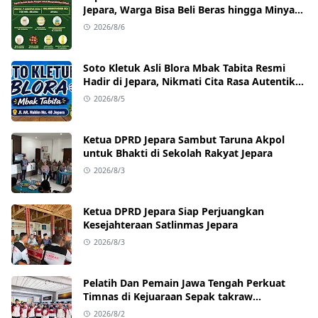
Jepara, Warga Bisa Beli Beras hingga Minyak
Goreng dengan Harga Terjangkau
2026/8/6
Soto Kletuk Asli Blora Mbak Tabita Resmi
Hadir di Jepara, Nikmati Cita Rasa Autentik
Mulai Rp10 Ribu
2026/8/5
Ketua DPRD Jepara Sambut Taruna Akpol
untuk Bhakti di Sekolah Rakyat Jepara
2026/8/3
Ketua DPRD Jepara Siap Perjuangkan
Kesejahteraan Satlinmas Jepara
2026/8/3
Pelatih Dan Pemain Jawa Tengah Perkuat
Timnas di Kejuaraan Sepak takraw
Internasional
2026/8/2