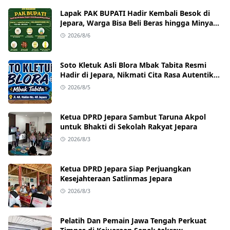
Lapak PAK BUPATI Hadir Kembali Besok di
Jepara, Warga Bisa Beli Beras hingga Minyak
Goreng dengan Harga Terjangkau
2026/8/6
Soto Kletuk Asli Blora Mbak Tabita Resmi
Hadir di Jepara, Nikmati Cita Rasa Autentik
Mulai Rp10 Ribu
2026/8/5
Ketua DPRD Jepara Sambut Taruna Akpol
untuk Bhakti di Sekolah Rakyat Jepara
2026/8/3
Ketua DPRD Jepara Siap Perjuangkan
Kesejahteraan Satlinmas Jepara
2026/8/3
Pelatih Dan Pemain Jawa Tengah Perkuat