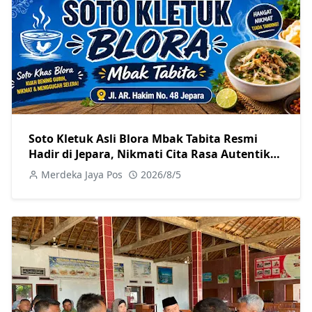
Soto Kletuk Asli Blora Mbak Tabita Resmi
Hadir di Jepara, Nikmati Cita Rasa Autentik
Mulai Rp10 Ribu
Merdeka Jaya Pos
2026/8/5