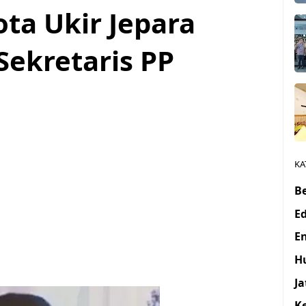
ota Ukir Jepara
Sekretaris PP
KA
Be
E
E
H
J
K