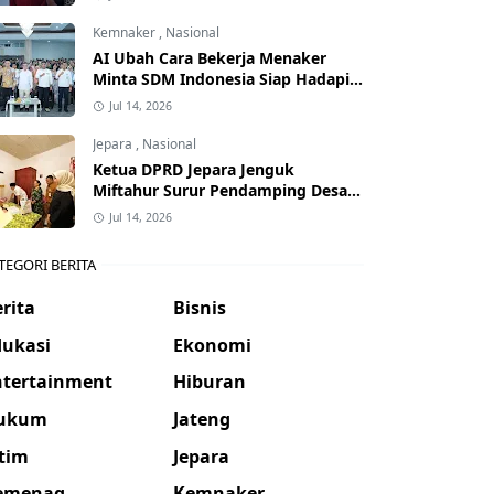
Kemnaker
,
Nasional
AI Ubah Cara Bekerja Menaker
Minta SDM Indonesia Siap Hadapi
Dunia Kerja Baru
Jul 14, 2026
Jepara
,
Nasional
Ketua DPRD Jepara Jenguk
Miftahur Surur Pendamping Desa
yang Sakit
Jul 14, 2026
TEGORI BERITA
rita
Bisnis
dukasi
Ekonomi
ntertainment
Hiburan
ukum
Jateng
atim
Jepara
emenag
Kemnaker