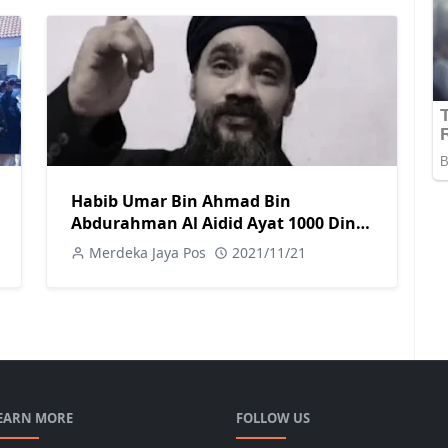
Habib Umar Bin Ahmad Bin
Abdurahman Al Aidid Ayat 1000 Dinar
Banyak Hikmahnya
Merdeka Jaya Pos
2021/11/21
EARN MORE
FOLLOW US