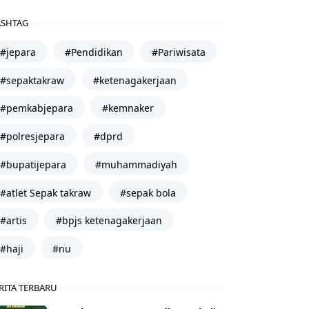
SHTAG
#jepara
#Pendidikan
#Pariwisata
#sepaktakraw
#ketenagakerjaan
#pemkabjepara
#kemnaker
#polresjepara
#dprd
#bupatijepara
#muhammadiyah
#atlet Sepak takraw
#sepak bola
#artis
#bpjs ketenagakerjaan
#haji
#nu
RITA TERBARU