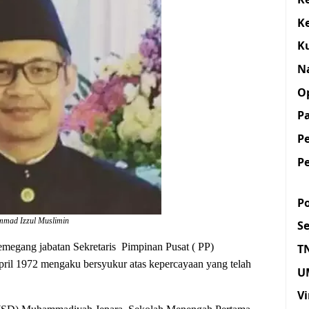
K
K
N
O
Pa
P
P
Po
mad Izzul Muslimin
S
egang jabatan Sekretaris Pimpinan Pusat ( PP)
T
pril 1972 mengaku bersyukur atas kepercayaan yang telah
U
Vi