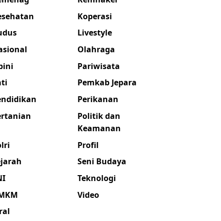
esehatan
Koperasi
udus
Livestyle
asional
Olahraga
pini
Pariwisata
ti
Pemkab Jepara
endidikan
Perikanan
ertanian
Politik dan
Keamanan
lri
Profil
ejarah
Seni Budaya
NI
Teknologi
MKM
Video
ral