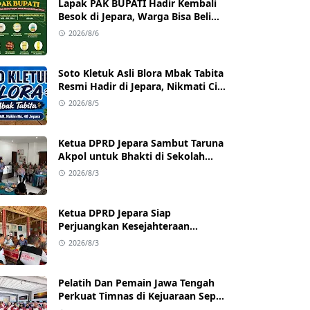
Lapak PAK BUPATI Hadir Kembali
Besok di Jepara, Warga Bisa Beli
Beras hingga Minyak Goreng
2026/8/6
dengan Harga Terjangkau
Soto Kletuk Asli Blora Mbak Tabita
Resmi Hadir di Jepara, Nikmati Cita
Rasa Autentik Mulai Rp10 Ribu
2026/8/5
Ketua DPRD Jepara Sambut Taruna
Akpol untuk Bhakti di Sekolah
Rakyat Jepara
2026/8/3
Ketua DPRD Jepara Siap
Perjuangkan Kesejahteraan
Satlinmas Jepara
2026/8/3
Pelatih Dan Pemain Jawa Tengah
Perkuat Timnas di Kejuaraan Sepak
takraw Internasional