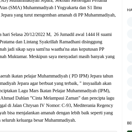
 (SD) Muhammadiyah Jepara
, Sekolah Menengah Pertama
 Atas (SMA) Muhammadiyah I Yogyakarta
dan S1 Ilmu
HA
g Jepara yang turut mengemban amanah di PP Muhammadiyah,
a hari Selasa 20/12/2022 M, 26 Jumadil awal 1444 H suami
Pratama dan Lintang Syakrillah Ramadhani disinggung
ah jadi sikap saya sami'na waatha'na atas keputusan PP
nah Muktamar. Meskipun saya menyadari masih banyak yang
daerah ikatan pelajar Muhammadiyah ( PD IPM) Jepara tahun
diyah Jepara agar berbuat yang terbaik, " insyaallah akan
 menciptakan Lagu Mars Ikatan Pelajar Muhammadiyah (IPM),
yai Ahmad Dahlan ”Cinta Melampaui Zaman”
dan pencipta lagu
nggal di Jalan Chrysan IV Nomor: C-93, Mediterania Regency
ah bisa menjalankan amanah dengan lebih baik seperti yang
n seluruh keluarga besar Muhammadiyah.
BE