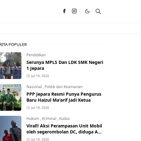
RITA POPULER
Pendidikan
Serunya MPLS Dan LDK SMK Negeri
1 Jepara
Jul 19, 2026
Nasional
,
Politik dan Keamanan
PPP Jepara Resmi Punya Pengurus
Baru Haizul Ma'arif Jadi Ketua
Jul 19, 2026
Hukum
,
Kriminal
,
Kudus
Viral!! Aksi Perampasan Unit Mobil
oleh segerombolan DC, diduga Ada
Dalangnya
Jul 19, 2026