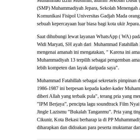
Muhammad Izzul Muslimin, alumni Sekolah Dasar
(SMP) Muhammadiyah Jepara
, Sekolah Menengah
Komunikasi Fisipol Universitas Gadjah Mada oran
sebuah kepercayaan luar biasa bagi kota ukir Jepara.
Saat dihubungi lewat layanan WhatsApp ( WA) pad
Widi Maryati, SH
ayah dari Muhammad Fatahillah 
mengenai amanah ini mengatakan, " Karena ini aman
Muhammadiyah 13 terpilih sebagai pengemban ama
lebih kompeten dan layak daripada saya".
Muhammad Fatahillah sebagai sekretaris pimpinan 
1986-1987 ini berpesan kepada kader-kader Muhamma
diberi Allah yang terbaik pula", terang pria yang
”IPM Berjaya”
, pencipta lagu soundtrack Film N
Jingle Lazismu ”Bukalah Tanganmu”.
Pria yang ti
Cikunir,
Kota Bekasi berharap ia di PP Muhammadiy
diharapkan dan didoakan para peserta muktamar da