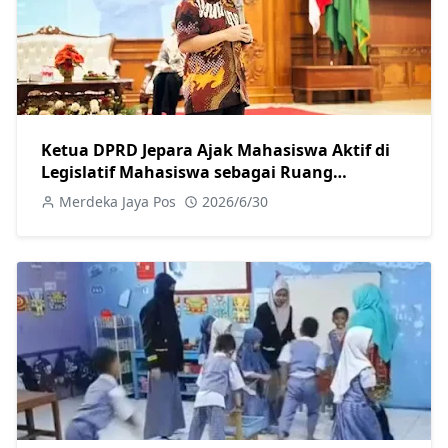
Ketua DPRD Jepara Ajak Mahasiswa Aktif di
Legislatif Mahasiswa sebagai Ruang
Aktualisasi Intelektual
Merdeka Jaya Pos
2026/6/30