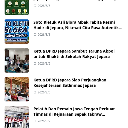
Goreng dengan Harga Terjangkau
2026/8/6
Soto Kletuk Asli Blora Mbak Tabita Resmi
Hadir di Jepara, Nikmati Cita Rasa Autentik
Mulai Rp10 Ribu
2026/8/5
Ketua DPRD Jepara Sambut Taruna Akpol
untuk Bhakti di Sekolah Rakyat Jepara
2026/8/3
Ketua DPRD Jepara Siap Perjuangkan
Kesejahteraan Satlinmas Jepara
2026/8/3
Pelatih Dan Pemain Jawa Tengah Perkuat
Timnas di Kejuaraan Sepak takraw
Internasional
2026/8/2