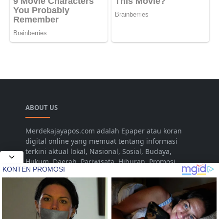
ABOUT US
Merdekajayapos.com adalah Epaper atau koran
digital online yang memuat tentang informasi
terkini aktual lokal, Nasional, Sosial, Budaya,
Hukum, Daerah, Pariwisata, Hiburan, Promosi,
Pertanian, Livestyle, Video, Musik yang disajikan
untuk dan dari Kota Jepara Indonesia. Namun
seiring dengan berjalannya waktu dalam
pengembangan, diharapkan dapat menjangkau
hingga pada tingkat Nasional