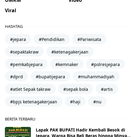
Viral
HASHTAG
#jepara
#Pendidikan
#Pariwisata
#sepaktakraw
#ketenagakerjaan
#pemkabjepara
#kemnaker
#polresjepara
#dprd
#bupatijepara
#muhammadiyah
#atlet Sepak takraw
#sepak bola
#artis
#bpjs ketenagakerjaan
#haji
#nu
BERITA TERBARU
Lapak PAK BUPATI Hadir Kembali Besok di
Jepara, Warga Bisa Beli Beras hingga Minyak