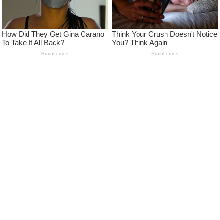
LEARN MORE
Pedoman Media Siber
Kode Etik Jurnalistik Media Siber
Advertise
Disclaimer
Privacy Policy
FOLLOW US
NEWSLETTER