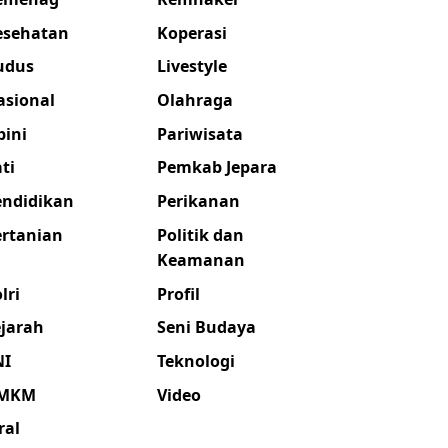
esehatan
Koperasi
udus
Livestyle
asional
Olahraga
pini
Pariwisata
ti
Pemkab Jepara
endidikan
Perikanan
ertanian
Politik dan
Keamanan
lri
Profil
ejarah
Seni Budaya
NI
Teknologi
MKM
Video
ral