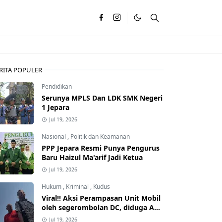
RITA POPULER
Pendidikan
Serunya MPLS Dan LDK SMK Negeri
1 Jepara
Jul 19, 2026
Nasional
,
Politik dan Keamanan
PPP Jepara Resmi Punya Pengurus
Baru Haizul Ma'arif Jadi Ketua
Jul 19, 2026
Hukum
,
Kriminal
,
Kudus
Viral!! Aksi Perampasan Unit Mobil
oleh segerombolan DC, diduga Ada
Dalangnya
Jul 19, 2026