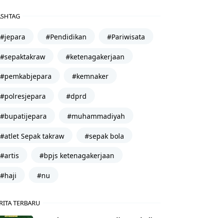
SHTAG
#jepara
#Pendidikan
#Pariwisata
#sepaktakraw
#ketenagakerjaan
#pemkabjepara
#kemnaker
#polresjepara
#dprd
#bupatijepara
#muhammadiyah
#atlet Sepak takraw
#sepak bola
#artis
#bpjs ketenagakerjaan
#haji
#nu
RITA TERBARU