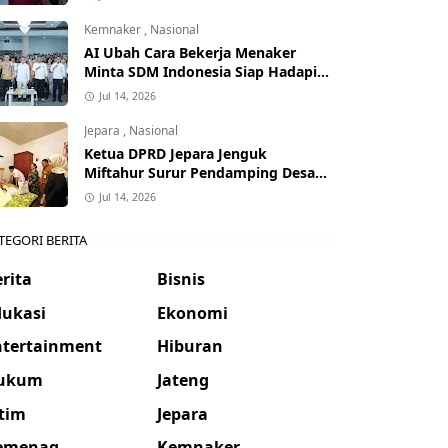
Kemnaker
,
Nasional
AI Ubah Cara Bekerja Menaker
Minta SDM Indonesia Siap Hadapi
Dunia Kerja Baru
Jul 14, 2026
Jepara
,
Nasional
Ketua DPRD Jepara Jenguk
Miftahur Surur Pendamping Desa
yang Sakit
Jul 14, 2026
TEGORI BERITA
rita
Bisnis
dukasi
Ekonomi
ntertainment
Hiburan
ukum
Jateng
atim
Jepara
emenag
Kemnaker