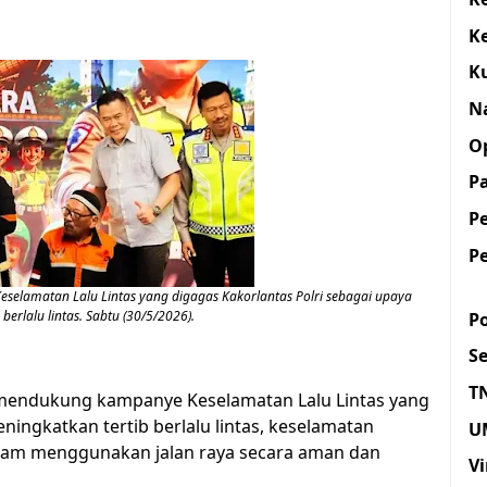
K
K
N
O
Pa
P
P
elamatan Lalu Lintas yang digagas Kakorlantas Polri sebagai upaya
berlalu lintas.
Sabtu (30/5/2026).
Po
S
T
 mendukung kampanye Keselamatan Lalu Lintas yang
ningkatkan tertib berlalu lintas, keselamatan
U
lam menggunakan jalan raya secara aman dan
Vi