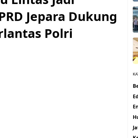
DPRD Jepara Dukung
antas Polri
KA
Be
E
E
H
J
K