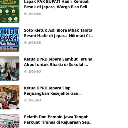
Lapak PAK BUPATI Hadir Kembali
Besok di Jepara, Warga Bisa Beli
Beras hingga Minyak Goreng
2026/8/6
dengan Harga Terjangkau
Soto Kletuk Asli Blora Mbak Tabita
Resmi Hadir di Jepara, Nikmati Cita
Rasa Autentik Mulai Rp10 Ribu
2026/8/5
Ketua DPRD Jepara Sambut Taruna
Akpol untuk Bhakti di Sekolah
Rakyat Jepara
2026/8/3
Ketua DPRD Jepara Siap
Perjuangkan Kesejahteraan
Satlinmas Jepara
2026/8/3
Pelatih Dan Pemain Jawa Tengah
Perkuat Timnas di Kejuaraan Sepak
takraw Internasional