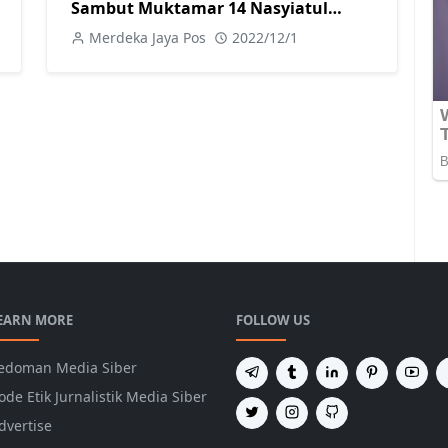
Sambut Muktamar 14 Nasyiatul
Aisyiyah
Merdeka Jaya Pos
2022/12/1
EARN MORE
FOLLOW US
edoman Media Siber
ode Etik Jurnalistik Media Siber
dvertise