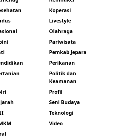
esehatan
Koperasi
udus
Livestyle
asional
Olahraga
pini
Pariwisata
ti
Pemkab Jepara
endidikan
Perikanan
ertanian
Politik dan
Keamanan
lri
Profil
ejarah
Seni Budaya
NI
Teknologi
MKM
Video
ral