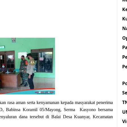
K
K
N
O
Pa
P
P
Po
S
T
an rasa aman serta kenyamanan kepada masyarakat penerima
, Babinsa Koramil 05/Mayong, Serma Kasyono bersama
U
nyaluran dana tersebut di Balai Desa Kuanyar, Kecamatan
Vi