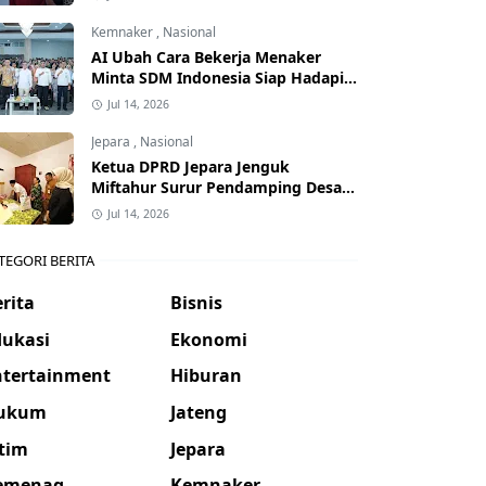
Kemnaker
,
Nasional
AI Ubah Cara Bekerja Menaker
Minta SDM Indonesia Siap Hadapi
Dunia Kerja Baru
Jul 14, 2026
Jepara
,
Nasional
Ketua DPRD Jepara Jenguk
Miftahur Surur Pendamping Desa
yang Sakit
Jul 14, 2026
TEGORI BERITA
rita
Bisnis
dukasi
Ekonomi
ntertainment
Hiburan
ukum
Jateng
atim
Jepara
emenag
Kemnaker