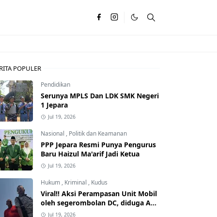
RITA POPULER
Pendidikan
Serunya MPLS Dan LDK SMK Negeri
1 Jepara
Jul 19, 2026
Nasional
,
Politik dan Keamanan
PPP Jepara Resmi Punya Pengurus
Baru Haizul Ma'arif Jadi Ketua
Jul 19, 2026
Hukum
,
Kriminal
,
Kudus
Viral!! Aksi Perampasan Unit Mobil
oleh segerombolan DC, diduga Ada
Dalangnya
Jul 19, 2026