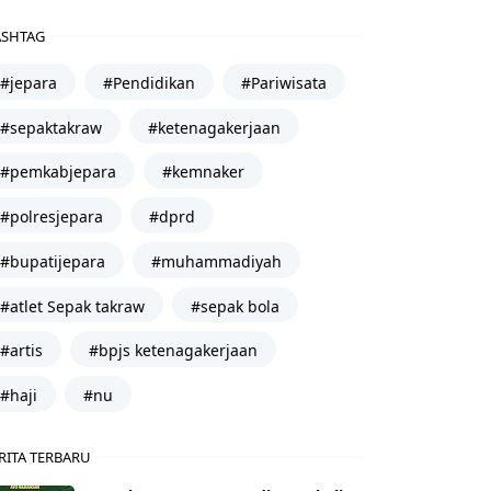
SHTAG
#jepara
#Pendidikan
#Pariwisata
#sepaktakraw
#ketenagakerjaan
#pemkabjepara
#kemnaker
#polresjepara
#dprd
#bupatijepara
#muhammadiyah
#atlet Sepak takraw
#sepak bola
#artis
#bpjs ketenagakerjaan
#haji
#nu
RITA TERBARU