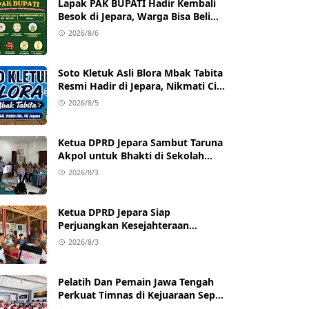
Lapak PAK BUPATI Hadir Kembali
Besok di Jepara, Warga Bisa Beli
Beras hingga Minyak Goreng
2026/8/6
dengan Harga Terjangkau
Soto Kletuk Asli Blora Mbak Tabita
Resmi Hadir di Jepara, Nikmati Cita
Rasa Autentik Mulai Rp10 Ribu
2026/8/5
Ketua DPRD Jepara Sambut Taruna
Akpol untuk Bhakti di Sekolah
Rakyat Jepara
2026/8/3
Ketua DPRD Jepara Siap
Perjuangkan Kesejahteraan
Satlinmas Jepara
2026/8/3
Pelatih Dan Pemain Jawa Tengah
Perkuat Timnas di Kejuaraan Sepak
takraw Internasional