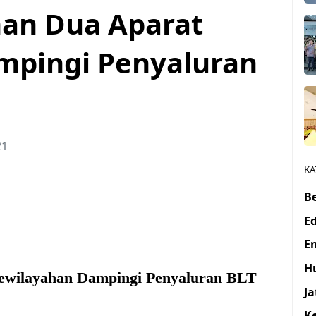
man Dua Aparat
mpingi Penyaluran
21
KA
Be
E
E
H
ewilayahan Dampingi Penyaluran BLT
J
K