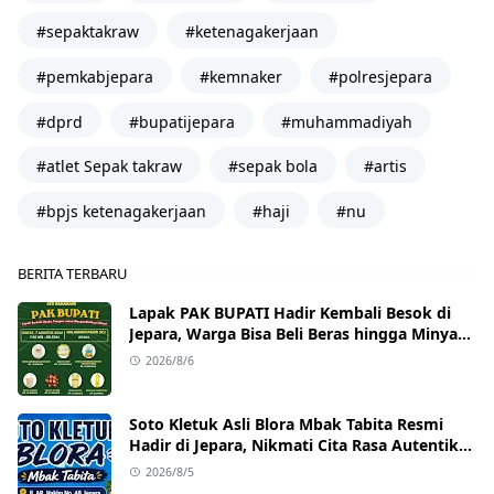
#sepaktakraw
#ketenagakerjaan
#pemkabjepara
#kemnaker
#polresjepara
#dprd
#bupatijepara
#muhammadiyah
#atlet Sepak takraw
#sepak bola
#artis
#bpjs ketenagakerjaan
#haji
#nu
BERITA TERBARU
Lapak PAK BUPATI Hadir Kembali Besok di
Jepara, Warga Bisa Beli Beras hingga Minyak
Goreng dengan Harga Terjangkau
2026/8/6
Soto Kletuk Asli Blora Mbak Tabita Resmi
Hadir di Jepara, Nikmati Cita Rasa Autentik
Mulai Rp10 Ribu
2026/8/5