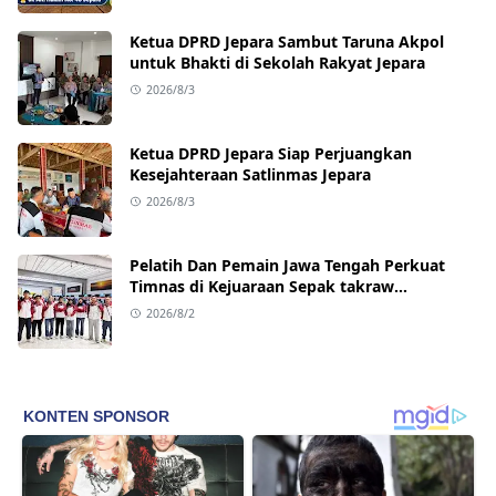
Ketua DPRD Jepara Sambut Taruna Akpol
untuk Bhakti di Sekolah Rakyat Jepara
2026/8/3
Ketua DPRD Jepara Siap Perjuangkan
Kesejahteraan Satlinmas Jepara
2026/8/3
Pelatih Dan Pemain Jawa Tengah Perkuat
Timnas di Kejuaraan Sepak takraw
Internasional
2026/8/2