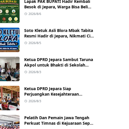
Lapak PAK BUPATI Hadir Kembali
Besok di Jepara, Warga Bisa Beli
Beras hingga Minyak Goreng
2026/8/6
dengan Harga Terjangkau
Soto Kletuk Asli Blora Mbak Tabita
Resmi Hadir di Jepara, Nikmati Cita
Rasa Autentik Mulai Rp10 Ribu
2026/8/5
Ketua DPRD Jepara Sambut Taruna
Akpol untuk Bhakti di Sekolah
Rakyat Jepara
2026/8/3
Ketua DPRD Jepara Siap
Perjuangkan Kesejahteraan
Satlinmas Jepara
2026/8/3
Pelatih Dan Pemain Jawa Tengah
Perkuat Timnas di Kejuaraan Sepak
takraw Internasional