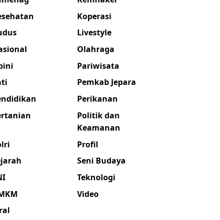
esehatan
Koperasi
udus
Livestyle
asional
Olahraga
pini
Pariwisata
ti
Pemkab Jepara
endidikan
Perikanan
ertanian
Politik dan
Keamanan
lri
Profil
ejarah
Seni Budaya
NI
Teknologi
MKM
Video
ral