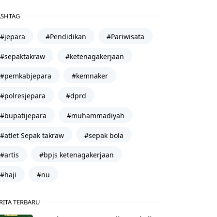
SHTAG
#jepara
#Pendidikan
#Pariwisata
#sepaktakraw
#ketenagakerjaan
#pemkabjepara
#kemnaker
#polresjepara
#dprd
#bupatijepara
#muhammadiyah
#atlet Sepak takraw
#sepak bola
#artis
#bpjs ketenagakerjaan
#haji
#nu
RITA TERBARU