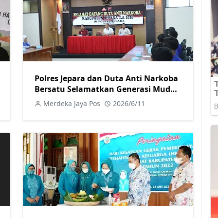
Polres Jepara dan Duta Anti Narkoba
Bersatu Selamatkan Generasi Muda
dari Bahaya Narkoba
Merdeka Jaya Pos
2026/6/11