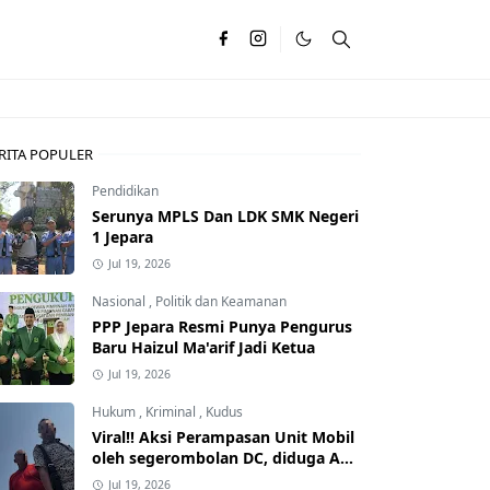
RITA POPULER
Pendidikan
Serunya MPLS Dan LDK SMK Negeri
1 Jepara
Jul 19, 2026
Nasional
,
Politik dan Keamanan
PPP Jepara Resmi Punya Pengurus
Baru Haizul Ma'arif Jadi Ketua
Jul 19, 2026
Hukum
,
Kriminal
,
Kudus
Viral!! Aksi Perampasan Unit Mobil
oleh segerombolan DC, diduga Ada
Dalangnya
Jul 19, 2026