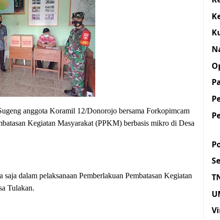
K
K
N
O
Pa
P
Sugeng anggota Koramil 12/Donorojo bersama Forkopimcam
P
mbatasan Kegiatan Masyarakat (PPKM) berbasis mikro di Desa
Po
S
apa saja dalam pelaksanaan Pemberlakuan Pembatasan Kegiatan
T
sa Tulakan.
U
Vi