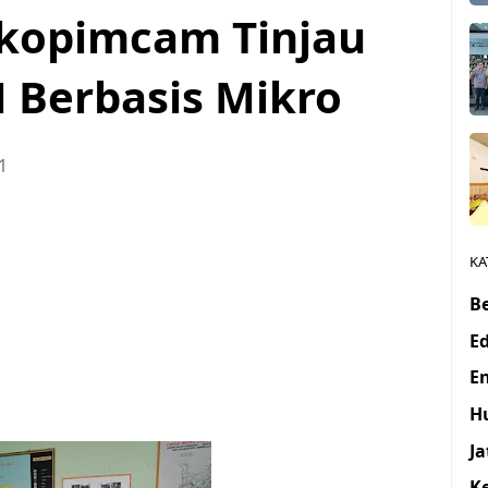
rkopimcam Tinjau
 Berbasis Mikro
1
KA
Be
E
E
H
J
K