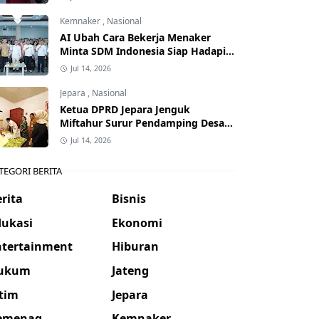
Kemnaker
,
Nasional
AI Ubah Cara Bekerja Menaker
Minta SDM Indonesia Siap Hadapi
Dunia Kerja Baru
Jul 14, 2026
Jepara
,
Nasional
Ketua DPRD Jepara Jenguk
Miftahur Surur Pendamping Desa
yang Sakit
Jul 14, 2026
TEGORI BERITA
rita
Bisnis
dukasi
Ekonomi
ntertainment
Hiburan
ukum
Jateng
atim
Jepara
emenag
Kemnaker