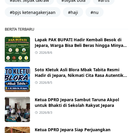
#atlet Sepak takraw
#sepak bola
#artis
#bpjs ketenagakerjaan
#haji
#nu
BERITA TERBARU
Lapak PAK BUPATI Hadir Kembali Besok di
Jepara, Warga Bisa Beli Beras hingga Minyak
Goreng dengan Harga Terjangkau
2026/8/6
Soto Kletuk Asli Blora Mbak Tabita Resmi
Hadir di Jepara, Nikmati Cita Rasa Autentik
Mulai Rp10 Ribu
2026/8/5
Ketua DPRD Jepara Sambut Taruna Akpol
untuk Bhakti di Sekolah Rakyat Jepara
2026/8/3
Ketua DPRD Jepara Siap Perjuangkan