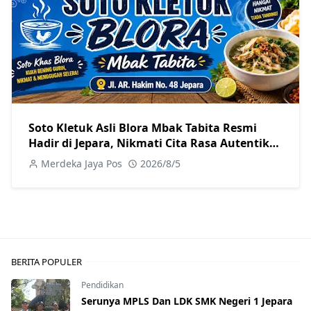
Soto Kletuk Asli Blora Mbak Tabita Resmi
Hadir di Jepara, Nikmati Cita Rasa Autentik
Mulai Rp10 Ribu
Merdeka Jaya Pos
2026/8/5
BERITA POPULER
Pendidikan
Serunya MPLS Dan LDK SMK Negeri 1 Jepara