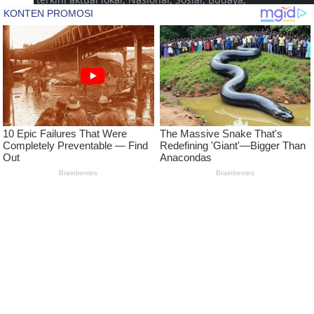
Hukum, Daerah, Pariwisata, Hiburan, Promosi,
Pertanian, Livestyle, Video, Musik yang disajikan
untuk dan dari Kota Jepara Indonesia. Namun
seiring dengan berjalannya waktu dalam
pengembangan, diharapkan dapat menjangkau
hingga pada tingkat Nasional
LEARN MORE
Pedoman Media Siber
Kode Etik Jurnalistik Media Siber
Advertise
Disclaimer
Privacy Policy
FOLLOW US