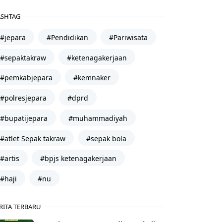
SHTAG
#jepara
#Pendidikan
#Pariwisata
#sepaktakraw
#ketenagakerjaan
#pemkabjepara
#kemnaker
#polresjepara
#dprd
#bupatijepara
#muhammadiyah
#atlet Sepak takraw
#sepak bola
#artis
#bpjs ketenagakerjaan
#haji
#nu
RITA TERBARU