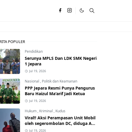
RITA POPULER
Pendidikan
Serunya MPLS Dan LDK SMK Negeri
1 Jepara
Jul 19, 2026
Nasional
,
Politik dan Keamanan
PPP Jepara Resmi Punya Pengurus
Baru Haizul Ma'arif Jadi Ketua
Jul 19, 2026
Hukum
,
Kriminal
,
Kudus
Viral!! Aksi Perampasan Unit Mobil
oleh segerombolan DC, diduga Ada
Dalangnya
Jul 19, 2026