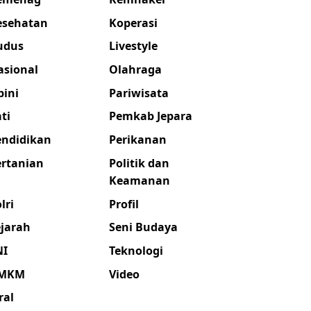
esehatan
Koperasi
udus
Livestyle
asional
Olahraga
pini
Pariwisata
ti
Pemkab Jepara
endidikan
Perikanan
ertanian
Politik dan
Keamanan
lri
Profil
ejarah
Seni Budaya
NI
Teknologi
MKM
Video
ral