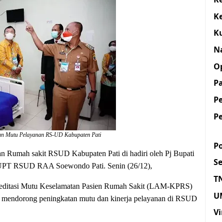
K
K
N
O
Pa
P
P
atan Mutu Pelayanan RS-UD Kabupaten Pati
Po
an Rumah sakit RSUD Kabupaten Pati di hadiri oleh Pj Bupati
S
 UPT RSUD RAA Soewondo Pati. Senin (26/12),
T
kreditasi Mutu Keselamatan Pasien Rumah Sakit (LAM-KPRS)
U
uk mendorong peningkatan mutu dan kinerja pelayanan di RSUD
Vi