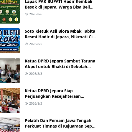
Lapak PAK BUPATI Hadir Kembali
Besok di Jepara, Warga Bisa Beli
Beras hingga Minyak Goreng
2026/8/6
dengan Harga Terjangkau
Soto Kletuk Asli Blora Mbak Tabita
Resmi Hadir di Jepara, Nikmati Cita
Rasa Autentik Mulai Rp10 Ribu
2026/8/5
Ketua DPRD Jepara Sambut Taruna
Akpol untuk Bhakti di Sekolah
Rakyat Jepara
2026/8/3
Ketua DPRD Jepara Siap
Perjuangkan Kesejahteraan
Satlinmas Jepara
2026/8/3
Pelatih Dan Pemain Jawa Tengah
Perkuat Timnas di Kejuaraan Sepak
takraw Internasional