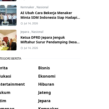
Kemnaker
,
Nasional
AI Ubah Cara Bekerja Menaker
Minta SDM Indonesia Siap Hadapi
Dunia Kerja Baru
Jul 14, 2026
Jepara
,
Nasional
Ketua DPRD Jepara Jenguk
Miftahur Surur Pendamping Desa
yang Sakit
Jul 14, 2026
TEGORI BERITA
rita
Bisnis
dukasi
Ekonomi
ntertainment
Hiburan
ukum
Jateng
atim
Jepara
emenag
Kemnaker