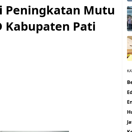
si Peningkatan Mutu
 Kabupaten Pati
KA
Be
E
E
H
J
K